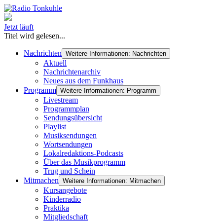
Jetzt läuft
Titel wird gelesen...
Nachrichten
Weitere Informationen: Nachrichten
Aktuell
Nachrichtenarchiv
Neues aus dem Funkhaus
Programm
Weitere Informationen: Programm
Livestream
Programmplan
Sendungsübersicht
Playlist
Musiksendungen
Wortsendungen
Lokalredaktions-Podcasts
Über das Musikprogramm
Trug und Schein
Mitmachen
Weitere Informationen: Mitmachen
Kursangebote
Kinderradio
Praktika
Mitgliedschaft