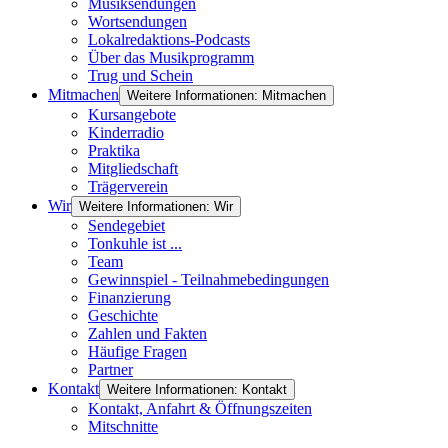
Musiksendungen
Wortsendungen
Lokalredaktions-Podcasts
Über das Musikprogramm
Trug und Schein
Mitmachen
Weitere Informationen: Mitmachen
Kursangebote
Kinderradio
Praktika
Mitgliedschaft
Trägerverein
Wir
Weitere Informationen: Wir
Sendegebiet
Tonkuhle ist ...
Team
Gewinnspiel - Teilnahmebedingungen
Finanzierung
Geschichte
Zahlen und Fakten
Häufige Fragen
Partner
Kontakt
Weitere Informationen: Kontakt
Kontakt, Anfahrt & Öffnungszeiten
Mitschnitte