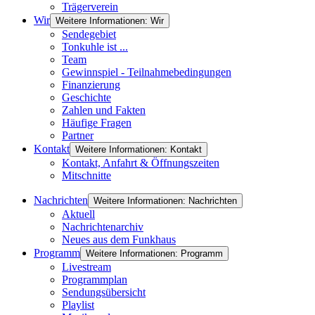
Trägerverein
Wir
Weitere Informationen: Wir
Sendegebiet
Tonkuhle ist ...
Team
Gewinnspiel - Teilnahmebedingungen
Finanzierung
Geschichte
Zahlen und Fakten
Häufige Fragen
Partner
Kontakt
Weitere Informationen: Kontakt
Kontakt, Anfahrt & Öffnungszeiten
Mitschnitte
Nachrichten
Weitere Informationen: Nachrichten
Aktuell
Nachrichtenarchiv
Neues aus dem Funkhaus
Programm
Weitere Informationen: Programm
Livestream
Programmplan
Sendungsübersicht
Playlist