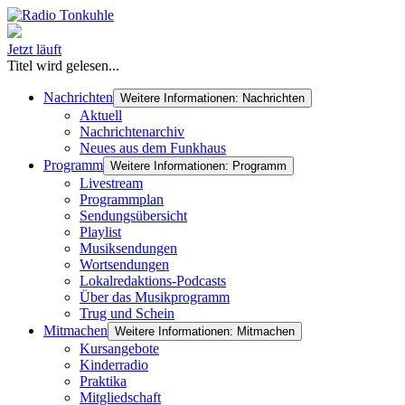
Jetzt läuft
Titel wird gelesen...
Nachrichten
Weitere Informationen: Nachrichten
Aktuell
Nachrichtenarchiv
Neues aus dem Funkhaus
Programm
Weitere Informationen: Programm
Livestream
Programmplan
Sendungsübersicht
Playlist
Musiksendungen
Wortsendungen
Lokalredaktions-Podcasts
Über das Musikprogramm
Trug und Schein
Mitmachen
Weitere Informationen: Mitmachen
Kursangebote
Kinderradio
Praktika
Mitgliedschaft