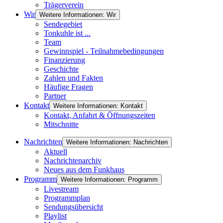
Trägerverein
Wir
Weitere Informationen: Wir
Sendegebiet
Tonkuhle ist ...
Team
Gewinnspiel - Teilnahmebedingungen
Finanzierung
Geschichte
Zahlen und Fakten
Häufige Fragen
Partner
Kontakt
Weitere Informationen: Kontakt
Kontakt, Anfahrt & Öffnungszeiten
Mitschnitte
Nachrichten
Weitere Informationen: Nachrichten
Aktuell
Nachrichtenarchiv
Neues aus dem Funkhaus
Programm
Weitere Informationen: Programm
Livestream
Programmplan
Sendungsübersicht
Playlist