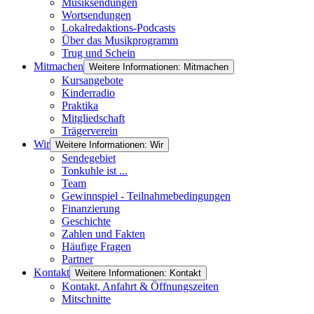
Musiksendungen
Wortsendungen
Lokalredaktions-Podcasts
Über das Musikprogramm
Trug und Schein
Mitmachen
Weitere Informationen: Mitmachen
Kursangebote
Kinderradio
Praktika
Mitgliedschaft
Trägerverein
Wir
Weitere Informationen: Wir
Sendegebiet
Tonkuhle ist ...
Team
Gewinnspiel - Teilnahmebedingungen
Finanzierung
Geschichte
Zahlen und Fakten
Häufige Fragen
Partner
Kontakt
Weitere Informationen: Kontakt
Kontakt, Anfahrt & Öffnungszeiten
Mitschnitte