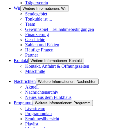
Trägerverein
Wir
Weitere Informationen: Wir
Sendegebiet
Tonkuhle ist ...
Team
Gewinnspiel - Teilnahmebedingungen
Finanzierung
Geschichte
Zahlen und Fakten
Häufige Fragen
Partner
Kontakt
Weitere Informationen: Kontakt
Kontakt, Anfahrt & Öffnungszeiten
Mitschnitte
Nachrichten
Weitere Informationen: Nachrichten
Aktuell
Nachrichtenarchiv
Neues aus dem Funkhaus
Programm
Weitere Informationen: Programm
Livestream
Programmplan
Sendungsübersicht
Playlist