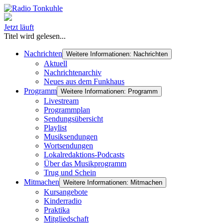
Jetzt läuft
Titel wird gelesen...
Nachrichten
Weitere Informationen: Nachrichten
Aktuell
Nachrichtenarchiv
Neues aus dem Funkhaus
Programm
Weitere Informationen: Programm
Livestream
Programmplan
Sendungsübersicht
Playlist
Musiksendungen
Wortsendungen
Lokalredaktions-Podcasts
Über das Musikprogramm
Trug und Schein
Mitmachen
Weitere Informationen: Mitmachen
Kursangebote
Kinderradio
Praktika
Mitgliedschaft