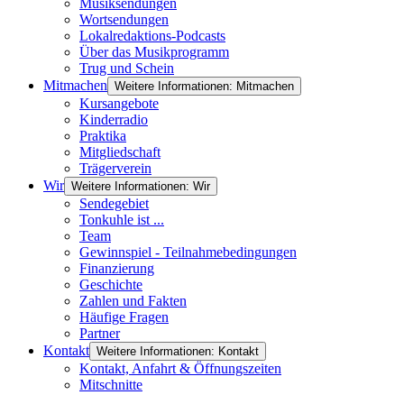
Musiksendungen
Wortsendungen
Lokalredaktions-Podcasts
Über das Musikprogramm
Trug und Schein
Mitmachen
Weitere Informationen: Mitmachen
Kursangebote
Kinderradio
Praktika
Mitgliedschaft
Trägerverein
Wir
Weitere Informationen: Wir
Sendegebiet
Tonkuhle ist ...
Team
Gewinnspiel - Teilnahmebedingungen
Finanzierung
Geschichte
Zahlen und Fakten
Häufige Fragen
Partner
Kontakt
Weitere Informationen: Kontakt
Kontakt, Anfahrt & Öffnungszeiten
Mitschnitte