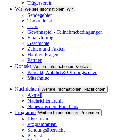
Trägerverein
Wir
Weitere Informationen: Wir
Sendegebiet
Tonkuhle ist ...
Team
Gewinnspiel - Teilnahmebedingungen
Finanzierung
Geschichte
Zahlen und Fakten
Häufige Fragen
Partner
Kontakt
Weitere Informationen: Kontakt
Kontakt, Anfahrt & Öffnungszeiten
Mitschnitte
Nachrichten
Weitere Informationen: Nachrichten
Aktuell
Nachrichtenarchiv
Neues aus dem Funkhaus
Programm
Weitere Informationen: Programm
Livestream
Programmplan
Sendungsübersicht
Playlist