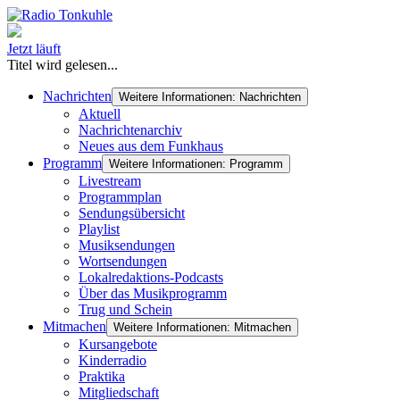
Jetzt läuft
Titel wird gelesen...
Nachrichten
Weitere Informationen: Nachrichten
Aktuell
Nachrichtenarchiv
Neues aus dem Funkhaus
Programm
Weitere Informationen: Programm
Livestream
Programmplan
Sendungsübersicht
Playlist
Musiksendungen
Wortsendungen
Lokalredaktions-Podcasts
Über das Musikprogramm
Trug und Schein
Mitmachen
Weitere Informationen: Mitmachen
Kursangebote
Kinderradio
Praktika
Mitgliedschaft