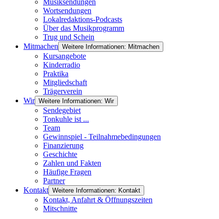
Musiksendungen
Wortsendungen
Lokalredaktions-Podcasts
Über das Musikprogramm
Trug und Schein
Mitmachen
Weitere Informationen: Mitmachen
Kursangebote
Kinderradio
Praktika
Mitgliedschaft
Trägerverein
Wir
Weitere Informationen: Wir
Sendegebiet
Tonkuhle ist ...
Team
Gewinnspiel - Teilnahmebedingungen
Finanzierung
Geschichte
Zahlen und Fakten
Häufige Fragen
Partner
Kontakt
Weitere Informationen: Kontakt
Kontakt, Anfahrt & Öffnungszeiten
Mitschnitte