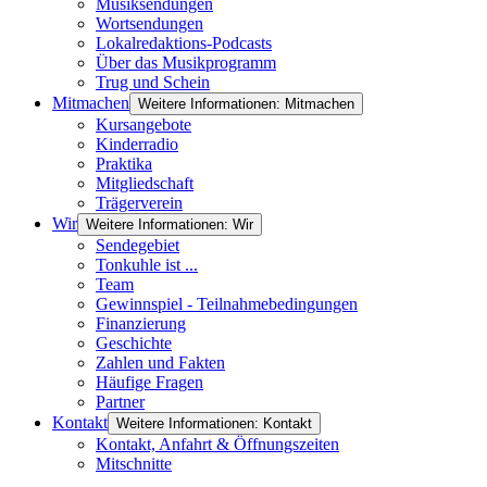
Musiksendungen
Wortsendungen
Lokalredaktions-Podcasts
Über das Musikprogramm
Trug und Schein
Mitmachen
Weitere Informationen: Mitmachen
Kursangebote
Kinderradio
Praktika
Mitgliedschaft
Trägerverein
Wir
Weitere Informationen: Wir
Sendegebiet
Tonkuhle ist ...
Team
Gewinnspiel - Teilnahmebedingungen
Finanzierung
Geschichte
Zahlen und Fakten
Häufige Fragen
Partner
Kontakt
Weitere Informationen: Kontakt
Kontakt, Anfahrt & Öffnungszeiten
Mitschnitte