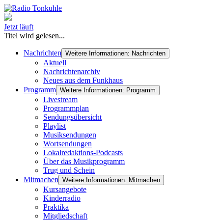
Jetzt läuft
Titel wird gelesen...
Nachrichten
Weitere Informationen: Nachrichten
Aktuell
Nachrichtenarchiv
Neues aus dem Funkhaus
Programm
Weitere Informationen: Programm
Livestream
Programmplan
Sendungsübersicht
Playlist
Musiksendungen
Wortsendungen
Lokalredaktions-Podcasts
Über das Musikprogramm
Trug und Schein
Mitmachen
Weitere Informationen: Mitmachen
Kursangebote
Kinderradio
Praktika
Mitgliedschaft