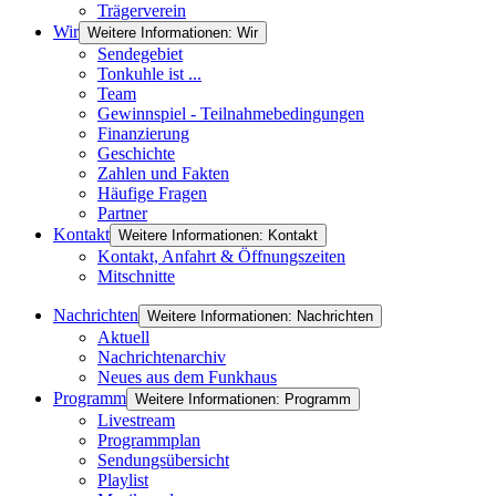
Trägerverein
Wir
Weitere Informationen: Wir
Sendegebiet
Tonkuhle ist ...
Team
Gewinnspiel - Teilnahmebedingungen
Finanzierung
Geschichte
Zahlen und Fakten
Häufige Fragen
Partner
Kontakt
Weitere Informationen: Kontakt
Kontakt, Anfahrt & Öffnungszeiten
Mitschnitte
Nachrichten
Weitere Informationen: Nachrichten
Aktuell
Nachrichtenarchiv
Neues aus dem Funkhaus
Programm
Weitere Informationen: Programm
Livestream
Programmplan
Sendungsübersicht
Playlist