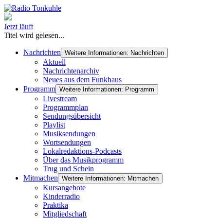
Jetzt läuft
Titel wird gelesen...
Nachrichten
Weitere Informationen: Nachrichten
Aktuell
Nachrichtenarchiv
Neues aus dem Funkhaus
Programm
Weitere Informationen: Programm
Livestream
Programmplan
Sendungsübersicht
Playlist
Musiksendungen
Wortsendungen
Lokalredaktions-Podcasts
Über das Musikprogramm
Trug und Schein
Mitmachen
Weitere Informationen: Mitmachen
Kursangebote
Kinderradio
Praktika
Mitgliedschaft