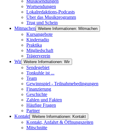
Musiksendungen
Wortsendungen
Lokalredaktions-Podcasts
Über das Musikprogramm
Trug und Schein
Mitmachen
Weitere Informationen: Mitmachen
Kursangebote
Kinderradio
Praktika
Mitgliedschaft
Trägerverein
Wir
Weitere Informationen: Wir
Sendegebiet
Tonkuhle ist ...
Team
Gewinnspiel - Teilnahmebedingungen
Finanzierung
Geschichte
Zahlen und Fakten
Häufige Fragen
Partner
Kontakt
Weitere Informationen: Kontakt
Kontakt, Anfahrt & Öffnungszeiten
Mitschnitte