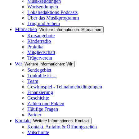
Musiksendungen
Wortsendungen
Lokalredaktions-Podcasts
Über das Musikprogramm
Trug und Schein
Mitmachen
Weitere Informationen: Mitmachen
Kursangebote
Kinderradio
Praktika
Mitgliedschaft
Trägerverein
Wir
Weitere Informationen: Wir
Sendegebiet
Tonkuhle ist ...
Team
Gewinnspiel - Teilnahmebedingungen
Finanzierung
Geschichte
Zahlen und Fakten
Häufige Fragen
Partner
Kontakt
Weitere Informationen: Kontakt
Kontakt, Anfahrt & Öffnungszeiten
Mitschnitte