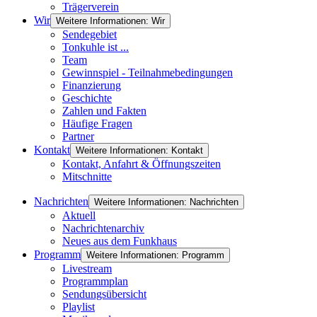
Trägerverein
Wir
Weitere Informationen: Wir
Sendegebiet
Tonkuhle ist ...
Team
Gewinnspiel - Teilnahmebedingungen
Finanzierung
Geschichte
Zahlen und Fakten
Häufige Fragen
Partner
Kontakt
Weitere Informationen: Kontakt
Kontakt, Anfahrt & Öffnungszeiten
Mitschnitte
Nachrichten
Weitere Informationen: Nachrichten
Aktuell
Nachrichtenarchiv
Neues aus dem Funkhaus
Programm
Weitere Informationen: Programm
Livestream
Programmplan
Sendungsübersicht
Playlist