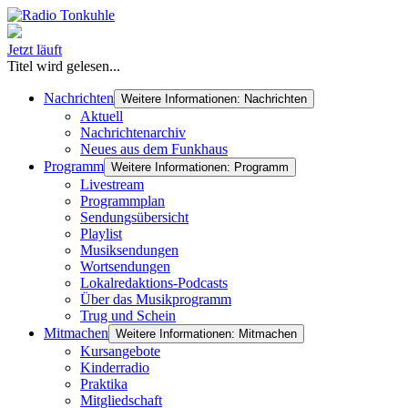
Jetzt läuft
Titel wird gelesen...
Nachrichten
Weitere Informationen: Nachrichten
Aktuell
Nachrichtenarchiv
Neues aus dem Funkhaus
Programm
Weitere Informationen: Programm
Livestream
Programmplan
Sendungsübersicht
Playlist
Musiksendungen
Wortsendungen
Lokalredaktions-Podcasts
Über das Musikprogramm
Trug und Schein
Mitmachen
Weitere Informationen: Mitmachen
Kursangebote
Kinderradio
Praktika
Mitgliedschaft