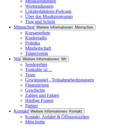
Musiksendungen
Wortsendungen
Lokalredaktions-Podcasts
Über das Musikprogramm
Trug und Schein
Mitmachen
Weitere Informationen: Mitmachen
Kursangebote
Kinderradio
Praktika
Mitgliedschaft
Trägerverein
Wir
Weitere Informationen: Wir
Sendegebiet
Tonkuhle ist ...
Team
Gewinnspiel - Teilnahmebedingungen
Finanzierung
Geschichte
Zahlen und Fakten
Häufige Fragen
Partner
Kontakt
Weitere Informationen: Kontakt
Kontakt, Anfahrt & Öffnungszeiten
Mitschnitte