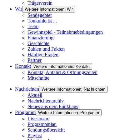
Trägerverein
Wir
Weitere Informationen: Wir
Sendegebiet
Tonkuhle ist ...
Team
Gewinnspiel - Teilnahmebedingungen
Finanzierung
Geschichte
Zahlen und Fakten
Häufige Fragen
Partner
Kontakt
Weitere Informationen: Kontakt
Kontakt, Anfahrt & Öffnungszeiten
Mitschnitte
Nachrichten
Weitere Informationen: Nachrichten
Aktuell
Nachrichtenarchiv
Neues aus dem Funkhaus
Programm
Weitere Informationen: Programm
Livestream
Programmplan
Sendungsübersicht
Playlist