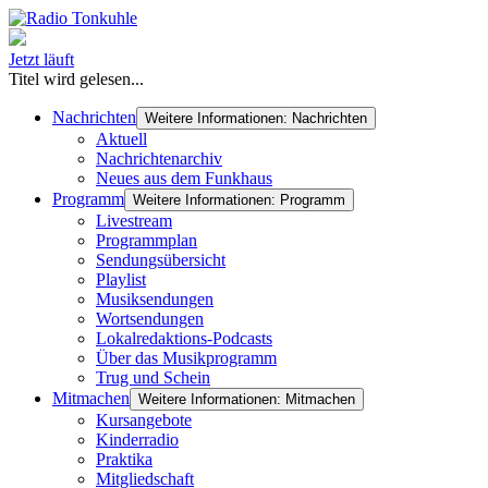
Jetzt läuft
Titel wird gelesen...
Nachrichten
Weitere Informationen: Nachrichten
Aktuell
Nachrichtenarchiv
Neues aus dem Funkhaus
Programm
Weitere Informationen: Programm
Livestream
Programmplan
Sendungsübersicht
Playlist
Musiksendungen
Wortsendungen
Lokalredaktions-Podcasts
Über das Musikprogramm
Trug und Schein
Mitmachen
Weitere Informationen: Mitmachen
Kursangebote
Kinderradio
Praktika
Mitgliedschaft