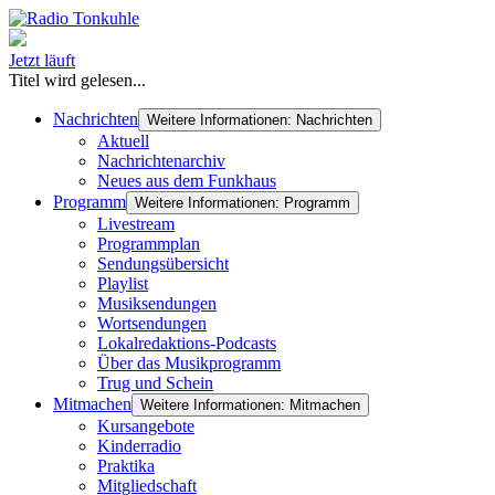
Jetzt läuft
Titel wird gelesen...
Nachrichten
Weitere Informationen: Nachrichten
Aktuell
Nachrichtenarchiv
Neues aus dem Funkhaus
Programm
Weitere Informationen: Programm
Livestream
Programmplan
Sendungsübersicht
Playlist
Musiksendungen
Wortsendungen
Lokalredaktions-Podcasts
Über das Musikprogramm
Trug und Schein
Mitmachen
Weitere Informationen: Mitmachen
Kursangebote
Kinderradio
Praktika
Mitgliedschaft