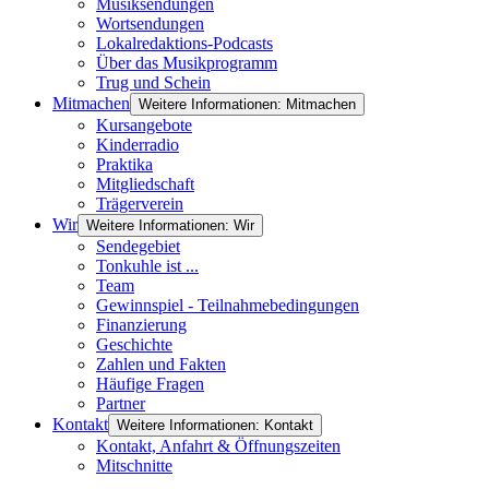
Musiksendungen
Wortsendungen
Lokalredaktions-Podcasts
Über das Musikprogramm
Trug und Schein
Mitmachen
Weitere Informationen: Mitmachen
Kursangebote
Kinderradio
Praktika
Mitgliedschaft
Trägerverein
Wir
Weitere Informationen: Wir
Sendegebiet
Tonkuhle ist ...
Team
Gewinnspiel - Teilnahmebedingungen
Finanzierung
Geschichte
Zahlen und Fakten
Häufige Fragen
Partner
Kontakt
Weitere Informationen: Kontakt
Kontakt, Anfahrt & Öffnungszeiten
Mitschnitte