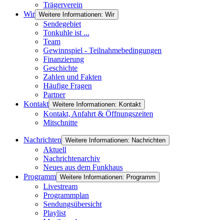
Trägerverein
Wir
Weitere Informationen: Wir
Sendegebiet
Tonkuhle ist ...
Team
Gewinnspiel - Teilnahmebedingungen
Finanzierung
Geschichte
Zahlen und Fakten
Häufige Fragen
Partner
Kontakt
Weitere Informationen: Kontakt
Kontakt, Anfahrt & Öffnungszeiten
Mitschnitte
Nachrichten
Weitere Informationen: Nachrichten
Aktuell
Nachrichtenarchiv
Neues aus dem Funkhaus
Programm
Weitere Informationen: Programm
Livestream
Programmplan
Sendungsübersicht
Playlist