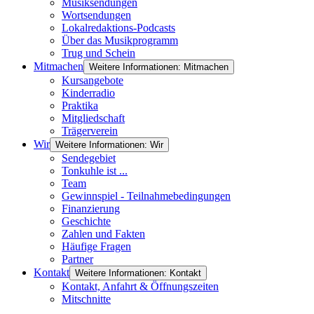
Musiksendungen
Wortsendungen
Lokalredaktions-Podcasts
Über das Musikprogramm
Trug und Schein
Mitmachen
Weitere Informationen: Mitmachen
Kursangebote
Kinderradio
Praktika
Mitgliedschaft
Trägerverein
Wir
Weitere Informationen: Wir
Sendegebiet
Tonkuhle ist ...
Team
Gewinnspiel - Teilnahmebedingungen
Finanzierung
Geschichte
Zahlen und Fakten
Häufige Fragen
Partner
Kontakt
Weitere Informationen: Kontakt
Kontakt, Anfahrt & Öffnungszeiten
Mitschnitte