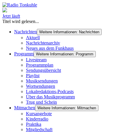
Jetzt läuft
Titel wird gelesen...
Nachrichten
Weitere Informationen: Nachrichten
Aktuell
Nachrichtenarchiv
Neues aus dem Funkhaus
Programm
Weitere Informationen: Programm
Livestream
Programmplan
Sendungsübersicht
Playlist
Musiksendungen
Wortsendungen
Lokalredaktions-Podcasts
Über das Musikprogramm
Trug und Schein
Mitmachen
Weitere Informationen: Mitmachen
Kursangebote
Kinderradio
Praktika
Mitgliedschaft