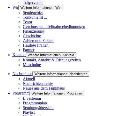
Trägerverein
Wir
Weitere Informationen: Wir
Sendegebiet
Tonkuhle ist ...
Team
Gewinnspiel - Teilnahmebedingungen
Finanzierung
Geschichte
Zahlen und Fakten
Häufige Fragen
Partner
Kontakt
Weitere Informationen: Kontakt
Kontakt, Anfahrt & Öffnungszeiten
Mitschnitte
Nachrichten
Weitere Informationen: Nachrichten
Aktuell
Nachrichtenarchiv
Neues aus dem Funkhaus
Programm
Weitere Informationen: Programm
Livestream
Programmplan
Sendungsübersicht
Playlist