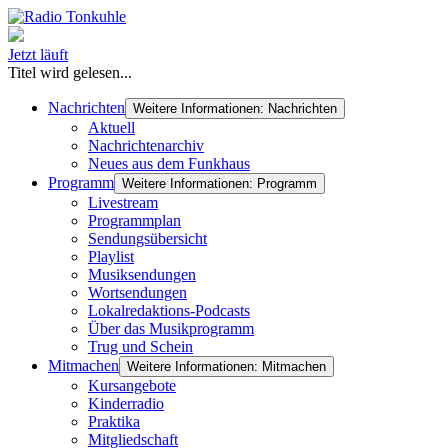
Jetzt läuft
Titel wird gelesen...
Nachrichten
Weitere Informationen: Nachrichten
Aktuell
Nachrichtenarchiv
Neues aus dem Funkhaus
Programm
Weitere Informationen: Programm
Livestream
Programmplan
Sendungsübersicht
Playlist
Musiksendungen
Wortsendungen
Lokalredaktions-Podcasts
Über das Musikprogramm
Trug und Schein
Mitmachen
Weitere Informationen: Mitmachen
Kursangebote
Kinderradio
Praktika
Mitgliedschaft