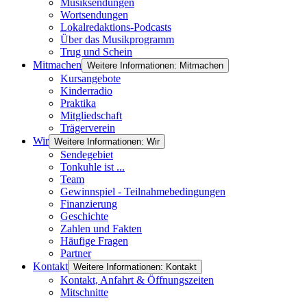
Musiksendungen
Wortsendungen
Lokalredaktions-Podcasts
Über das Musikprogramm
Trug und Schein
Mitmachen
Weitere Informationen: Mitmachen
Kursangebote
Kinderradio
Praktika
Mitgliedschaft
Trägerverein
Wir
Weitere Informationen: Wir
Sendegebiet
Tonkuhle ist ...
Team
Gewinnspiel - Teilnahmebedingungen
Finanzierung
Geschichte
Zahlen und Fakten
Häufige Fragen
Partner
Kontakt
Weitere Informationen: Kontakt
Kontakt, Anfahrt & Öffnungszeiten
Mitschnitte