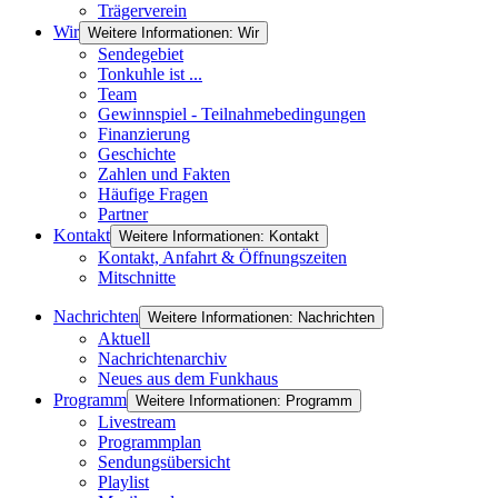
Trägerverein
Wir
Weitere Informationen: Wir
Sendegebiet
Tonkuhle ist ...
Team
Gewinnspiel - Teilnahmebedingungen
Finanzierung
Geschichte
Zahlen und Fakten
Häufige Fragen
Partner
Kontakt
Weitere Informationen: Kontakt
Kontakt, Anfahrt & Öffnungszeiten
Mitschnitte
Nachrichten
Weitere Informationen: Nachrichten
Aktuell
Nachrichtenarchiv
Neues aus dem Funkhaus
Programm
Weitere Informationen: Programm
Livestream
Programmplan
Sendungsübersicht
Playlist