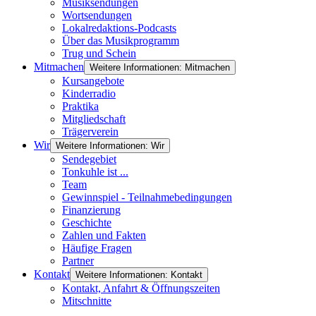
Musiksendungen
Wortsendungen
Lokalredaktions-Podcasts
Über das Musikprogramm
Trug und Schein
Mitmachen
Weitere Informationen: Mitmachen
Kursangebote
Kinderradio
Praktika
Mitgliedschaft
Trägerverein
Wir
Weitere Informationen: Wir
Sendegebiet
Tonkuhle ist ...
Team
Gewinnspiel - Teilnahmebedingungen
Finanzierung
Geschichte
Zahlen und Fakten
Häufige Fragen
Partner
Kontakt
Weitere Informationen: Kontakt
Kontakt, Anfahrt & Öffnungszeiten
Mitschnitte