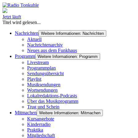
Jetzt läuft
Titel wird gelesen...
Nachrichten
Weitere Informationen: Nachrichten
Aktuell
Nachrichtenarchiv
Neues aus dem Funkhaus
Programm
Weitere Informationen: Programm
Livestream
Programmplan
Sendungsübersicht
Playlist
Musiksendungen
Wortsendungen
Lokalredaktions-Podcasts
Über das Musikprogramm
Trug und Schein
Mitmachen
Weitere Informationen: Mitmachen
Kursangebote
Kinderradio
Praktika
Mitgliedschaft