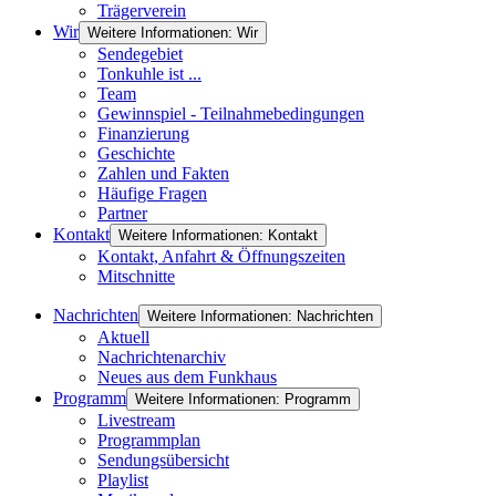
Trägerverein
Wir
Weitere Informationen: Wir
Sendegebiet
Tonkuhle ist ...
Team
Gewinnspiel - Teilnahmebedingungen
Finanzierung
Geschichte
Zahlen und Fakten
Häufige Fragen
Partner
Kontakt
Weitere Informationen: Kontakt
Kontakt, Anfahrt & Öffnungszeiten
Mitschnitte
Nachrichten
Weitere Informationen: Nachrichten
Aktuell
Nachrichtenarchiv
Neues aus dem Funkhaus
Programm
Weitere Informationen: Programm
Livestream
Programmplan
Sendungsübersicht
Playlist