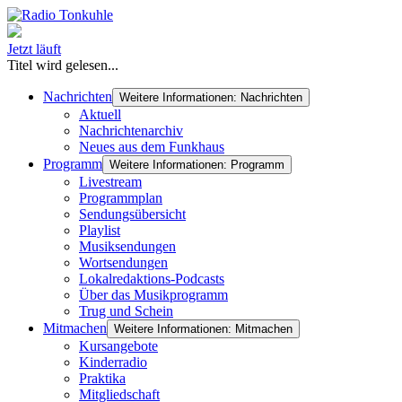
Jetzt läuft
Titel wird gelesen...
Nachrichten
Weitere Informationen: Nachrichten
Aktuell
Nachrichtenarchiv
Neues aus dem Funkhaus
Programm
Weitere Informationen: Programm
Livestream
Programmplan
Sendungsübersicht
Playlist
Musiksendungen
Wortsendungen
Lokalredaktions-Podcasts
Über das Musikprogramm
Trug und Schein
Mitmachen
Weitere Informationen: Mitmachen
Kursangebote
Kinderradio
Praktika
Mitgliedschaft