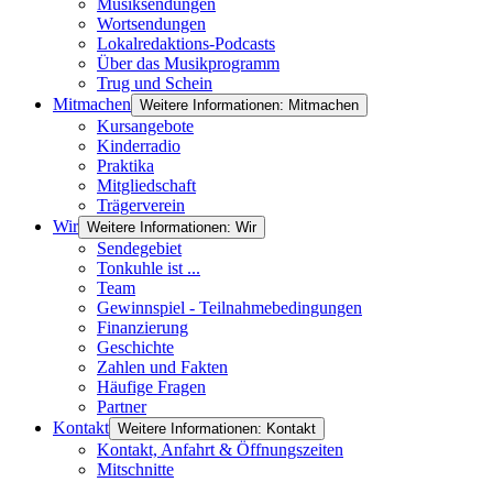
Musiksendungen
Wortsendungen
Lokalredaktions-Podcasts
Über das Musikprogramm
Trug und Schein
Mitmachen
Weitere Informationen: Mitmachen
Kursangebote
Kinderradio
Praktika
Mitgliedschaft
Trägerverein
Wir
Weitere Informationen: Wir
Sendegebiet
Tonkuhle ist ...
Team
Gewinnspiel - Teilnahmebedingungen
Finanzierung
Geschichte
Zahlen und Fakten
Häufige Fragen
Partner
Kontakt
Weitere Informationen: Kontakt
Kontakt, Anfahrt & Öffnungszeiten
Mitschnitte