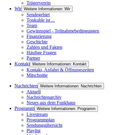
Trägerverein
Wir
Weitere Informationen: Wir
Sendegebiet
Tonkuhle ist ...
Team
Gewinnspiel - Teilnahmebedingungen
Finanzierung
Geschichte
Zahlen und Fakten
Häufige Fragen
Partner
Kontakt
Weitere Informationen: Kontakt
Kontakt, Anfahrt & Öffnungszeiten
Mitschnitte
Nachrichten
Weitere Informationen: Nachrichten
Aktuell
Nachrichtenarchiv
Neues aus dem Funkhaus
Programm
Weitere Informationen: Programm
Livestream
Programmplan
Sendungsübersicht
Playlist