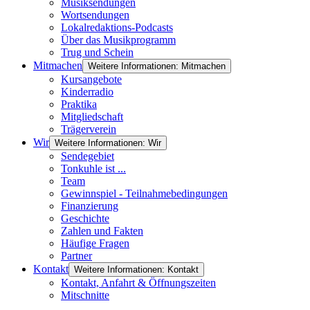
Musiksendungen
Wortsendungen
Lokalredaktions-Podcasts
Über das Musikprogramm
Trug und Schein
Mitmachen
Weitere Informationen: Mitmachen
Kursangebote
Kinderradio
Praktika
Mitgliedschaft
Trägerverein
Wir
Weitere Informationen: Wir
Sendegebiet
Tonkuhle ist ...
Team
Gewinnspiel - Teilnahmebedingungen
Finanzierung
Geschichte
Zahlen und Fakten
Häufige Fragen
Partner
Kontakt
Weitere Informationen: Kontakt
Kontakt, Anfahrt & Öffnungszeiten
Mitschnitte