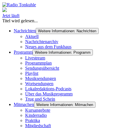
Jetzt läuft
Titel wird gelesen...
Nachrichten
Weitere Informationen: Nachrichten
Aktuell
Nachrichtenarchiv
Neues aus dem Funkhaus
Programm
Weitere Informationen: Programm
Livestream
Programmplan
Sendungsübersicht
Playlist
Musiksendungen
Wortsendungen
Lokalredaktions-Podcasts
Über das Musikprogramm
Trug und Schein
Mitmachen
Weitere Informationen: Mitmachen
Kursangebote
Kinderradio
Praktika
Mitgliedschaft