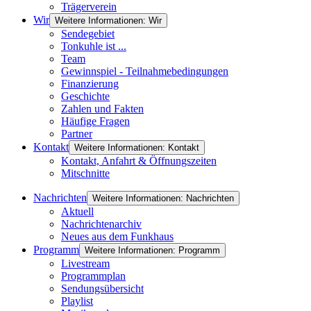
Trägerverein
Wir
Weitere Informationen: Wir
Sendegebiet
Tonkuhle ist ...
Team
Gewinnspiel - Teilnahmebedingungen
Finanzierung
Geschichte
Zahlen und Fakten
Häufige Fragen
Partner
Kontakt
Weitere Informationen: Kontakt
Kontakt, Anfahrt & Öffnungszeiten
Mitschnitte
Nachrichten
Weitere Informationen: Nachrichten
Aktuell
Nachrichtenarchiv
Neues aus dem Funkhaus
Programm
Weitere Informationen: Programm
Livestream
Programmplan
Sendungsübersicht
Playlist