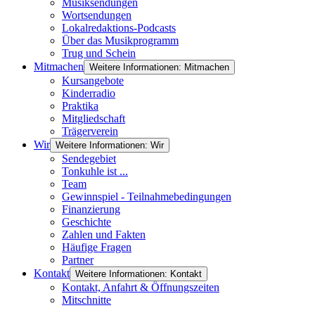
Musiksendungen
Wortsendungen
Lokalredaktions-Podcasts
Über das Musikprogramm
Trug und Schein
Mitmachen
Weitere Informationen: Mitmachen
Kursangebote
Kinderradio
Praktika
Mitgliedschaft
Trägerverein
Wir
Weitere Informationen: Wir
Sendegebiet
Tonkuhle ist ...
Team
Gewinnspiel - Teilnahmebedingungen
Finanzierung
Geschichte
Zahlen und Fakten
Häufige Fragen
Partner
Kontakt
Weitere Informationen: Kontakt
Kontakt, Anfahrt & Öffnungszeiten
Mitschnitte