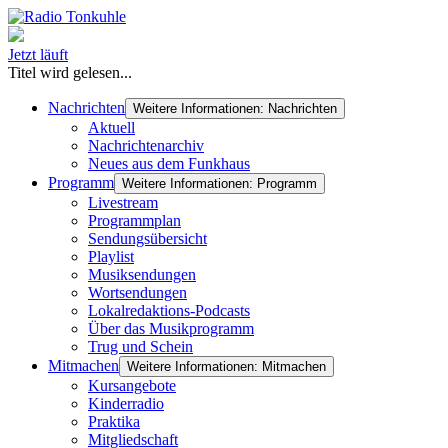
Jetzt läuft
Titel wird gelesen...
Nachrichten
Weitere Informationen: Nachrichten
Aktuell
Nachrichtenarchiv
Neues aus dem Funkhaus
Programm
Weitere Informationen: Programm
Livestream
Programmplan
Sendungsübersicht
Playlist
Musiksendungen
Wortsendungen
Lokalredaktions-Podcasts
Über das Musikprogramm
Trug und Schein
Mitmachen
Weitere Informationen: Mitmachen
Kursangebote
Kinderradio
Praktika
Mitgliedschaft