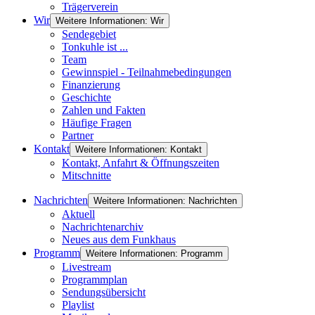
Trägerverein
Wir
Weitere Informationen: Wir
Sendegebiet
Tonkuhle ist ...
Team
Gewinnspiel - Teilnahmebedingungen
Finanzierung
Geschichte
Zahlen und Fakten
Häufige Fragen
Partner
Kontakt
Weitere Informationen: Kontakt
Kontakt, Anfahrt & Öffnungszeiten
Mitschnitte
Nachrichten
Weitere Informationen: Nachrichten
Aktuell
Nachrichtenarchiv
Neues aus dem Funkhaus
Programm
Weitere Informationen: Programm
Livestream
Programmplan
Sendungsübersicht
Playlist