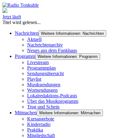
Jetzt läuft
Titel wird gelesen...
Nachrichten
Weitere Informationen: Nachrichten
Aktuell
Nachrichtenarchiv
Neues aus dem Funkhaus
Programm
Weitere Informationen: Programm
Livestream
Programmplan
Sendungsübersicht
Playlist
Musiksendungen
Wortsendungen
Lokalredaktions-Podcasts
Über das Musikprogramm
Trug und Schein
Mitmachen
Weitere Informationen: Mitmachen
Kursangebote
Kinderradio
Praktika
Mitgliedschaft