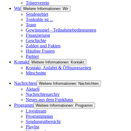
Trägerverein
Wir
Weitere Informationen: Wir
Sendegebiet
Tonkuhle ist ...
Team
Gewinnspiel - Teilnahmebedingungen
Finanzierung
Geschichte
Zahlen und Fakten
Häufige Fragen
Partner
Kontakt
Weitere Informationen: Kontakt
Kontakt, Anfahrt & Öffnungszeiten
Mitschnitte
Nachrichten
Weitere Informationen: Nachrichten
Aktuell
Nachrichtenarchiv
Neues aus dem Funkhaus
Programm
Weitere Informationen: Programm
Livestream
Programmplan
Sendungsübersicht
Playlist