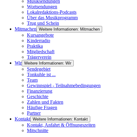
Musiksendungen
Wortsendungen
Lokalredaktions-Podcasts
Über das Musikprogramm
Trug und Schein
Mitmachen
Weitere Informationen: Mitmachen
Kursangebote
Kinderradio
Praktika
Mitgliedschaft
Trägerverein
Wir
Weitere Informationen: Wir
Sendegebiet
Tonkuhle ist ...
Team
Gewinnspiel - Teilnahmebedingungen
Finanzierung
Geschichte
Zahlen und Fakten
Häufige Fragen
Partner
Kontakt
Weitere Informationen: Kontakt
Kontakt, Anfahrt & Öffnungszeiten
Mitschnitte