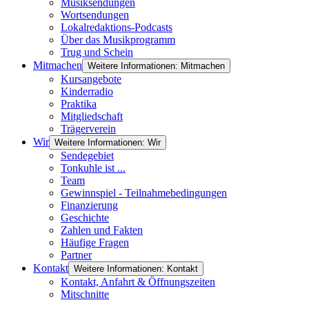
Musiksendungen
Wortsendungen
Lokalredaktions-Podcasts
Über das Musikprogramm
Trug und Schein
Mitmachen
Weitere Informationen: Mitmachen
Kursangebote
Kinderradio
Praktika
Mitgliedschaft
Trägerverein
Wir
Weitere Informationen: Wir
Sendegebiet
Tonkuhle ist ...
Team
Gewinnspiel - Teilnahmebedingungen
Finanzierung
Geschichte
Zahlen und Fakten
Häufige Fragen
Partner
Kontakt
Weitere Informationen: Kontakt
Kontakt, Anfahrt & Öffnungszeiten
Mitschnitte