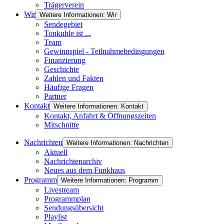
Trägerverein
Wir
Weitere Informationen: Wir
Sendegebiet
Tonkuhle ist ...
Team
Gewinnspiel - Teilnahmebedingungen
Finanzierung
Geschichte
Zahlen und Fakten
Häufige Fragen
Partner
Kontakt
Weitere Informationen: Kontakt
Kontakt, Anfahrt & Öffnungszeiten
Mitschnitte
Nachrichten
Weitere Informationen: Nachrichten
Aktuell
Nachrichtenarchiv
Neues aus dem Funkhaus
Programm
Weitere Informationen: Programm
Livestream
Programmplan
Sendungsübersicht
Playlist