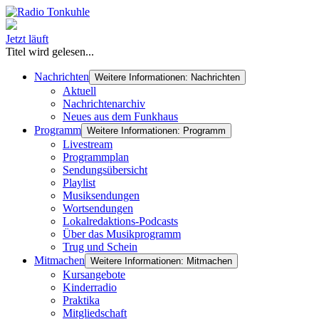
Jetzt läuft
Titel wird gelesen...
Nachrichten
Weitere Informationen: Nachrichten
Aktuell
Nachrichtenarchiv
Neues aus dem Funkhaus
Programm
Weitere Informationen: Programm
Livestream
Programmplan
Sendungsübersicht
Playlist
Musiksendungen
Wortsendungen
Lokalredaktions-Podcasts
Über das Musikprogramm
Trug und Schein
Mitmachen
Weitere Informationen: Mitmachen
Kursangebote
Kinderradio
Praktika
Mitgliedschaft