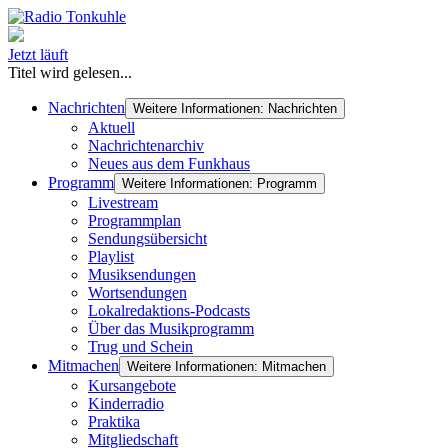
Jetzt läuft
Titel wird gelesen...
Nachrichten
Weitere Informationen: Nachrichten
Aktuell
Nachrichtenarchiv
Neues aus dem Funkhaus
Programm
Weitere Informationen: Programm
Livestream
Programmplan
Sendungsübersicht
Playlist
Musiksendungen
Wortsendungen
Lokalredaktions-Podcasts
Über das Musikprogramm
Trug und Schein
Mitmachen
Weitere Informationen: Mitmachen
Kursangebote
Kinderradio
Praktika
Mitgliedschaft