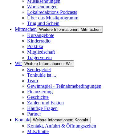
Musiksendungen
Wortsendungen
Lokalredaktions-Podcasts
Über das Musikprogramm
Trug und Schein
Mitmachen
Weitere Informationen: Mitmachen
Kursangebote
Kinderradio
Praktika
Mitgliedschaft
Trägerverein
Wir
Weitere Informationen: Wir
Sendegebiet
Tonkuhle ist ...
Team
Gewinnspiel - Teilnahmebedingungen
Finanzierung
Geschichte
Zahlen und Fakten
Häufige Fragen
Partner
Kontakt
Weitere Informationen: Kontakt
Kontakt, Anfahrt & Öffnungszeiten
Mitschnitte