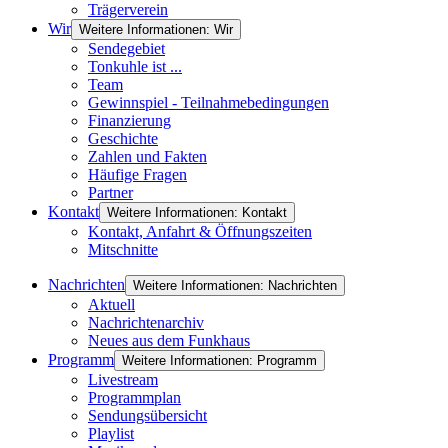
Trägerverein
Wir
Weitere Informationen: Wir
Sendegebiet
Tonkuhle ist ...
Team
Gewinnspiel - Teilnahmebedingungen
Finanzierung
Geschichte
Zahlen und Fakten
Häufige Fragen
Partner
Kontakt
Weitere Informationen: Kontakt
Kontakt, Anfahrt & Öffnungszeiten
Mitschnitte
Nachrichten
Weitere Informationen: Nachrichten
Aktuell
Nachrichtenarchiv
Neues aus dem Funkhaus
Programm
Weitere Informationen: Programm
Livestream
Programmplan
Sendungsübersicht
Playlist