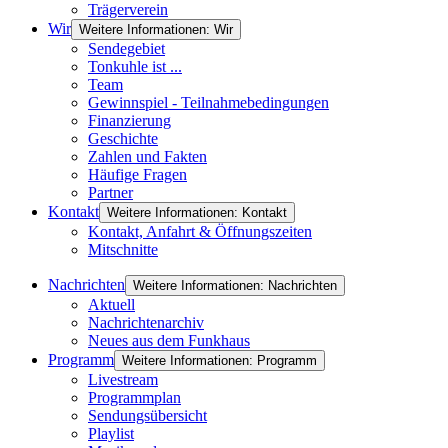
Trägerverein
Wir
Weitere Informationen: Wir
Sendegebiet
Tonkuhle ist ...
Team
Gewinnspiel - Teilnahmebedingungen
Finanzierung
Geschichte
Zahlen und Fakten
Häufige Fragen
Partner
Kontakt
Weitere Informationen: Kontakt
Kontakt, Anfahrt & Öffnungszeiten
Mitschnitte
Nachrichten
Weitere Informationen: Nachrichten
Aktuell
Nachrichtenarchiv
Neues aus dem Funkhaus
Programm
Weitere Informationen: Programm
Livestream
Programmplan
Sendungsübersicht
Playlist