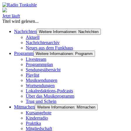
Jetzt läuft
Titel wird gelesen...
Nachrichten
Weitere Informationen: Nachrichten
Aktuell
Nachrichtenarchiv
Neues aus dem Funkhaus
Programm
Weitere Informationen: Programm
Livestream
Programmplan
Sendungsübersicht
Playlist
Musiksendungen
Wortsendungen
Lokalredaktions-Podcasts
Über das Musikprogramm
Trug und Schein
Mitmachen
Weitere Informationen: Mitmachen
Kursangebote
Kinderradio
Praktika
Mitgliedschaft