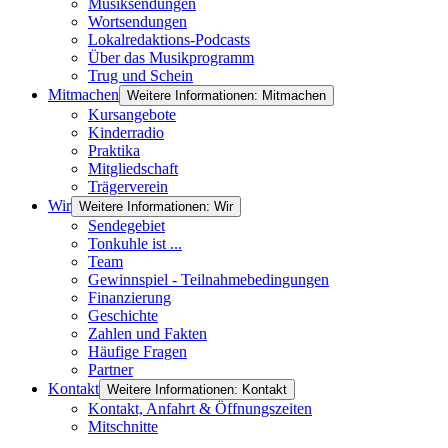
Musiksendungen
Wortsendungen
Lokalredaktions-Podcasts
Über das Musikprogramm
Trug und Schein
Mitmachen
Weitere Informationen: Mitmachen
Kursangebote
Kinderradio
Praktika
Mitgliedschaft
Trägerverein
Wir
Weitere Informationen: Wir
Sendegebiet
Tonkuhle ist ...
Team
Gewinnspiel - Teilnahmebedingungen
Finanzierung
Geschichte
Zahlen und Fakten
Häufige Fragen
Partner
Kontakt
Weitere Informationen: Kontakt
Kontakt, Anfahrt & Öffnungszeiten
Mitschnitte