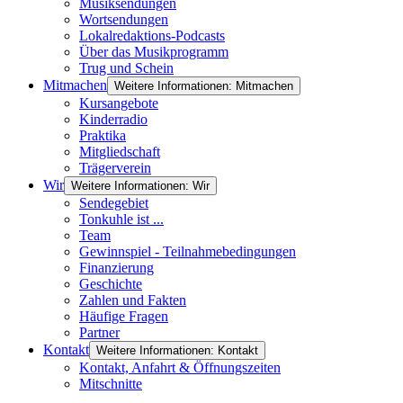
Musiksendungen
Wortsendungen
Lokalredaktions-Podcasts
Über das Musikprogramm
Trug und Schein
Mitmachen
Weitere Informationen: Mitmachen
Kursangebote
Kinderradio
Praktika
Mitgliedschaft
Trägerverein
Wir
Weitere Informationen: Wir
Sendegebiet
Tonkuhle ist ...
Team
Gewinnspiel - Teilnahmebedingungen
Finanzierung
Geschichte
Zahlen und Fakten
Häufige Fragen
Partner
Kontakt
Weitere Informationen: Kontakt
Kontakt, Anfahrt & Öffnungszeiten
Mitschnitte