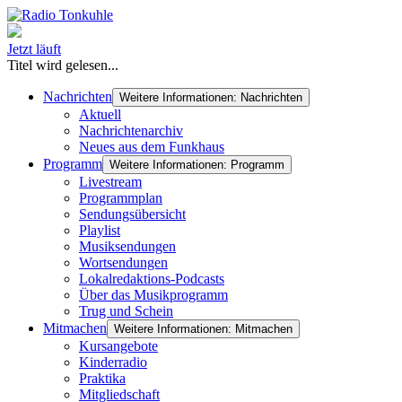
Jetzt läuft
Titel wird gelesen...
Nachrichten
Weitere Informationen: Nachrichten
Aktuell
Nachrichtenarchiv
Neues aus dem Funkhaus
Programm
Weitere Informationen: Programm
Livestream
Programmplan
Sendungsübersicht
Playlist
Musiksendungen
Wortsendungen
Lokalredaktions-Podcasts
Über das Musikprogramm
Trug und Schein
Mitmachen
Weitere Informationen: Mitmachen
Kursangebote
Kinderradio
Praktika
Mitgliedschaft