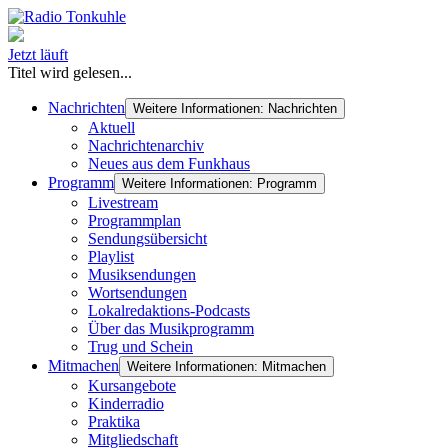
Jetzt läuft
Titel wird gelesen...
Nachrichten
Weitere Informationen: Nachrichten
Aktuell
Nachrichtenarchiv
Neues aus dem Funkhaus
Programm
Weitere Informationen: Programm
Livestream
Programmplan
Sendungsübersicht
Playlist
Musiksendungen
Wortsendungen
Lokalredaktions-Podcasts
Über das Musikprogramm
Trug und Schein
Mitmachen
Weitere Informationen: Mitmachen
Kursangebote
Kinderradio
Praktika
Mitgliedschaft