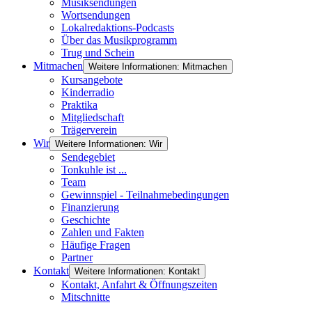
Musiksendungen
Wortsendungen
Lokalredaktions-Podcasts
Über das Musikprogramm
Trug und Schein
Mitmachen
Weitere Informationen: Mitmachen
Kursangebote
Kinderradio
Praktika
Mitgliedschaft
Trägerverein
Wir
Weitere Informationen: Wir
Sendegebiet
Tonkuhle ist ...
Team
Gewinnspiel - Teilnahmebedingungen
Finanzierung
Geschichte
Zahlen und Fakten
Häufige Fragen
Partner
Kontakt
Weitere Informationen: Kontakt
Kontakt, Anfahrt & Öffnungszeiten
Mitschnitte