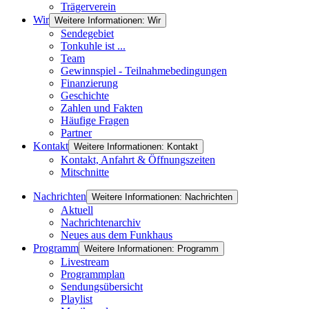
Trägerverein
Wir
Weitere Informationen: Wir
Sendegebiet
Tonkuhle ist ...
Team
Gewinnspiel - Teilnahmebedingungen
Finanzierung
Geschichte
Zahlen und Fakten
Häufige Fragen
Partner
Kontakt
Weitere Informationen: Kontakt
Kontakt, Anfahrt & Öffnungszeiten
Mitschnitte
Nachrichten
Weitere Informationen: Nachrichten
Aktuell
Nachrichtenarchiv
Neues aus dem Funkhaus
Programm
Weitere Informationen: Programm
Livestream
Programmplan
Sendungsübersicht
Playlist