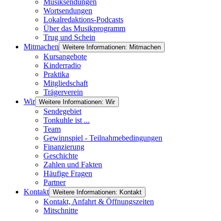
Musiksendungen
Wortsendungen
Lokalredaktions-Podcasts
Über das Musikprogramm
Trug und Schein
Mitmachen
Weitere Informationen: Mitmachen
Kursangebote
Kinderradio
Praktika
Mitgliedschaft
Trägerverein
Wir
Weitere Informationen: Wir
Sendegebiet
Tonkuhle ist ...
Team
Gewinnspiel - Teilnahmebedingungen
Finanzierung
Geschichte
Zahlen und Fakten
Häufige Fragen
Partner
Kontakt
Weitere Informationen: Kontakt
Kontakt, Anfahrt & Öffnungszeiten
Mitschnitte