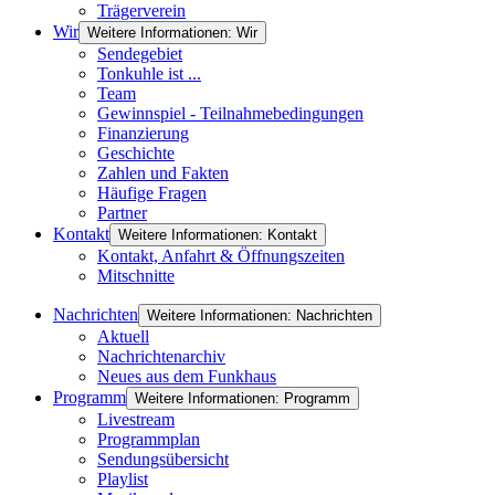
Trägerverein
Wir
Weitere Informationen: Wir
Sendegebiet
Tonkuhle ist ...
Team
Gewinnspiel - Teilnahmebedingungen
Finanzierung
Geschichte
Zahlen und Fakten
Häufige Fragen
Partner
Kontakt
Weitere Informationen: Kontakt
Kontakt, Anfahrt & Öffnungszeiten
Mitschnitte
Nachrichten
Weitere Informationen: Nachrichten
Aktuell
Nachrichtenarchiv
Neues aus dem Funkhaus
Programm
Weitere Informationen: Programm
Livestream
Programmplan
Sendungsübersicht
Playlist