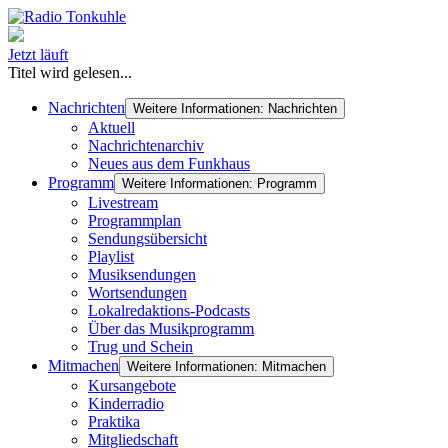
Jetzt läuft
Titel wird gelesen...
Nachrichten
Weitere Informationen: Nachrichten
Aktuell
Nachrichtenarchiv
Neues aus dem Funkhaus
Programm
Weitere Informationen: Programm
Livestream
Programmplan
Sendungsübersicht
Playlist
Musiksendungen
Wortsendungen
Lokalredaktions-Podcasts
Über das Musikprogramm
Trug und Schein
Mitmachen
Weitere Informationen: Mitmachen
Kursangebote
Kinderradio
Praktika
Mitgliedschaft