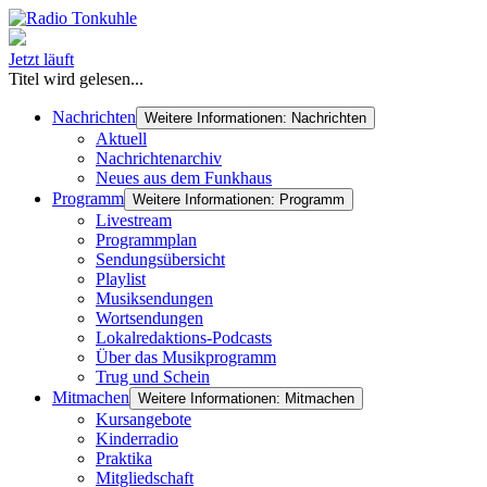
Jetzt läuft
Titel wird gelesen...
Nachrichten
Weitere Informationen: Nachrichten
Aktuell
Nachrichtenarchiv
Neues aus dem Funkhaus
Programm
Weitere Informationen: Programm
Livestream
Programmplan
Sendungsübersicht
Playlist
Musiksendungen
Wortsendungen
Lokalredaktions-Podcasts
Über das Musikprogramm
Trug und Schein
Mitmachen
Weitere Informationen: Mitmachen
Kursangebote
Kinderradio
Praktika
Mitgliedschaft