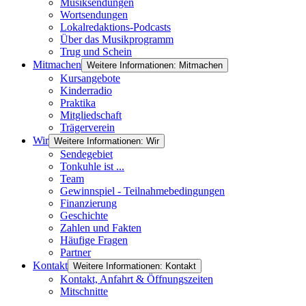
Musiksendungen
Wortsendungen
Lokalredaktions-Podcasts
Über das Musikprogramm
Trug und Schein
Mitmachen
Weitere Informationen: Mitmachen
Kursangebote
Kinderradio
Praktika
Mitgliedschaft
Trägerverein
Wir
Weitere Informationen: Wir
Sendegebiet
Tonkuhle ist ...
Team
Gewinnspiel - Teilnahmebedingungen
Finanzierung
Geschichte
Zahlen und Fakten
Häufige Fragen
Partner
Kontakt
Weitere Informationen: Kontakt
Kontakt, Anfahrt & Öffnungszeiten
Mitschnitte