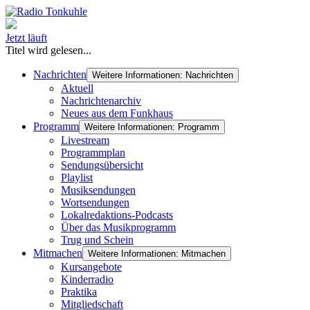
Jetzt läuft
Titel wird gelesen...
Nachrichten
Weitere Informationen: Nachrichten
Aktuell
Nachrichtenarchiv
Neues aus dem Funkhaus
Programm
Weitere Informationen: Programm
Livestream
Programmplan
Sendungsübersicht
Playlist
Musiksendungen
Wortsendungen
Lokalredaktions-Podcasts
Über das Musikprogramm
Trug und Schein
Mitmachen
Weitere Informationen: Mitmachen
Kursangebote
Kinderradio
Praktika
Mitgliedschaft