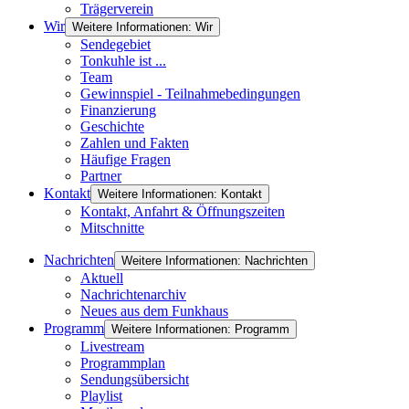
Trägerverein
Wir
Weitere Informationen: Wir
Sendegebiet
Tonkuhle ist ...
Team
Gewinnspiel - Teilnahmebedingungen
Finanzierung
Geschichte
Zahlen und Fakten
Häufige Fragen
Partner
Kontakt
Weitere Informationen: Kontakt
Kontakt, Anfahrt & Öffnungszeiten
Mitschnitte
Nachrichten
Weitere Informationen: Nachrichten
Aktuell
Nachrichtenarchiv
Neues aus dem Funkhaus
Programm
Weitere Informationen: Programm
Livestream
Programmplan
Sendungsübersicht
Playlist