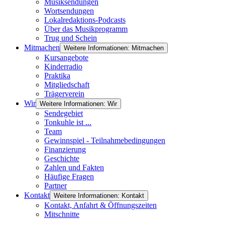
Musiksendungen
Wortsendungen
Lokalredaktions-Podcasts
Über das Musikprogramm
Trug und Schein
Mitmachen
Weitere Informationen: Mitmachen
Kursangebote
Kinderradio
Praktika
Mitgliedschaft
Trägerverein
Wir
Weitere Informationen: Wir
Sendegebiet
Tonkuhle ist ...
Team
Gewinnspiel - Teilnahmebedingungen
Finanzierung
Geschichte
Zahlen und Fakten
Häufige Fragen
Partner
Kontakt
Weitere Informationen: Kontakt
Kontakt, Anfahrt & Öffnungszeiten
Mitschnitte