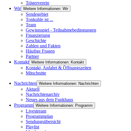
Trägerverein
Wir
Weitere Informationen: Wir
Sendegebiet
Tonkuhle ist ...
Team
Gewinnspiel - Teilnahmebedingungen
Finanzierung
Geschichte
Zahlen und Fakten
Häufige Fragen
Partner
Kontakt
Weitere Informationen: Kontakt
Kontakt, Anfahrt & Öffnungszeiten
Mitschnitte
Nachrichten
Weitere Informationen: Nachrichten
Aktuell
Nachrichtenarchiv
Neues aus dem Funkhaus
Programm
Weitere Informationen: Programm
Livestream
Programmplan
Sendungsübersicht
Playlist