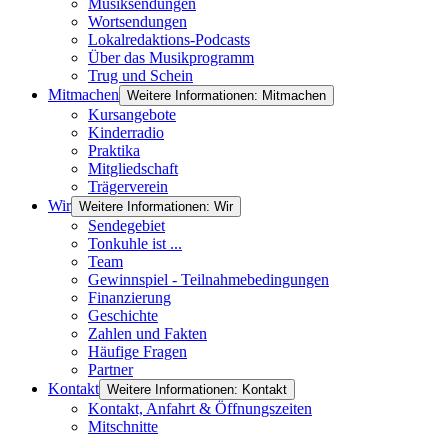
Musiksendungen
Wortsendungen
Lokalredaktions-Podcasts
Über das Musikprogramm
Trug und Schein
Mitmachen
Weitere Informationen: Mitmachen
Kursangebote
Kinderradio
Praktika
Mitgliedschaft
Trägerverein
Wir
Weitere Informationen: Wir
Sendegebiet
Tonkuhle ist ...
Team
Gewinnspiel - Teilnahmebedingungen
Finanzierung
Geschichte
Zahlen und Fakten
Häufige Fragen
Partner
Kontakt
Weitere Informationen: Kontakt
Kontakt, Anfahrt & Öffnungszeiten
Mitschnitte