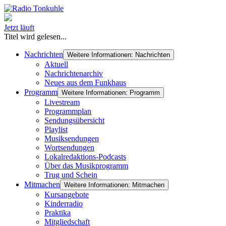
Jetzt läuft
Titel wird gelesen...
Nachrichten
Weitere Informationen: Nachrichten
Aktuell
Nachrichtenarchiv
Neues aus dem Funkhaus
Programm
Weitere Informationen: Programm
Livestream
Programmplan
Sendungsübersicht
Playlist
Musiksendungen
Wortsendungen
Lokalredaktions-Podcasts
Über das Musikprogramm
Trug und Schein
Mitmachen
Weitere Informationen: Mitmachen
Kursangebote
Kinderradio
Praktika
Mitgliedschaft