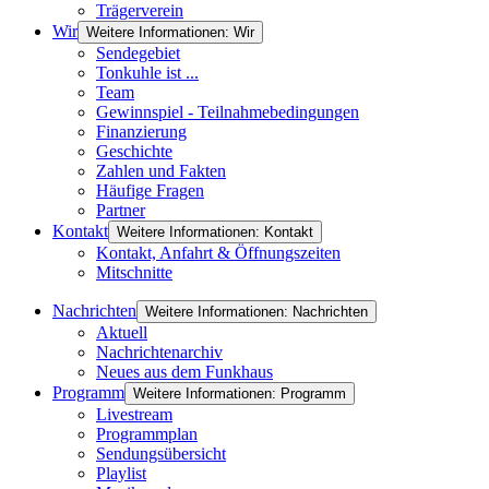
Trägerverein
Wir
Weitere Informationen: Wir
Sendegebiet
Tonkuhle ist ...
Team
Gewinnspiel - Teilnahmebedingungen
Finanzierung
Geschichte
Zahlen und Fakten
Häufige Fragen
Partner
Kontakt
Weitere Informationen: Kontakt
Kontakt, Anfahrt & Öffnungszeiten
Mitschnitte
Nachrichten
Weitere Informationen: Nachrichten
Aktuell
Nachrichtenarchiv
Neues aus dem Funkhaus
Programm
Weitere Informationen: Programm
Livestream
Programmplan
Sendungsübersicht
Playlist