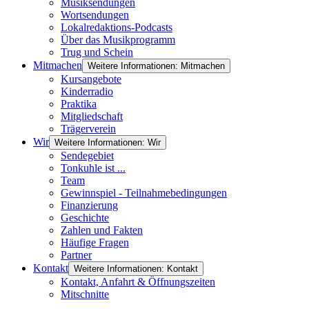
Musiksendungen
Wortsendungen
Lokalredaktions-Podcasts
Über das Musikprogramm
Trug und Schein
Mitmachen
Weitere Informationen: Mitmachen
Kursangebote
Kinderradio
Praktika
Mitgliedschaft
Trägerverein
Wir
Weitere Informationen: Wir
Sendegebiet
Tonkuhle ist ...
Team
Gewinnspiel - Teilnahmebedingungen
Finanzierung
Geschichte
Zahlen und Fakten
Häufige Fragen
Partner
Kontakt
Weitere Informationen: Kontakt
Kontakt, Anfahrt & Öffnungszeiten
Mitschnitte