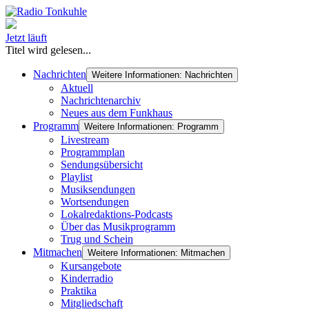
Jetzt läuft
Titel wird gelesen...
Nachrichten
Weitere Informationen: Nachrichten
Aktuell
Nachrichtenarchiv
Neues aus dem Funkhaus
Programm
Weitere Informationen: Programm
Livestream
Programmplan
Sendungsübersicht
Playlist
Musiksendungen
Wortsendungen
Lokalredaktions-Podcasts
Über das Musikprogramm
Trug und Schein
Mitmachen
Weitere Informationen: Mitmachen
Kursangebote
Kinderradio
Praktika
Mitgliedschaft