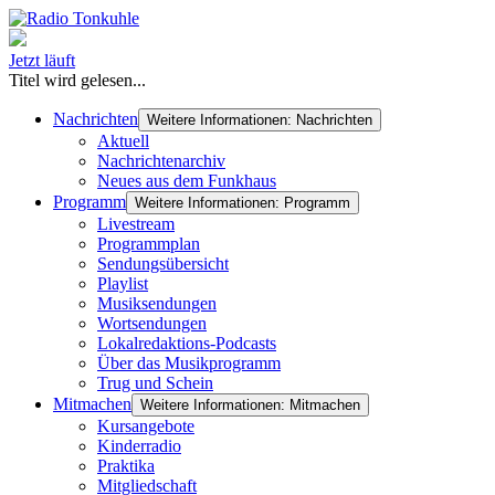
Jetzt läuft
Titel wird gelesen...
Nachrichten
Weitere Informationen: Nachrichten
Aktuell
Nachrichtenarchiv
Neues aus dem Funkhaus
Programm
Weitere Informationen: Programm
Livestream
Programmplan
Sendungsübersicht
Playlist
Musiksendungen
Wortsendungen
Lokalredaktions-Podcasts
Über das Musikprogramm
Trug und Schein
Mitmachen
Weitere Informationen: Mitmachen
Kursangebote
Kinderradio
Praktika
Mitgliedschaft