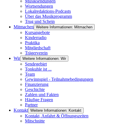
Musiksendungen
Wortsendungen
Lokalredaktions-Podcasts
Über das Musikprogramm
Trug und Schein
Mitmachen
Weitere Informationen: Mitmachen
Kursangebote
Kinderradio
Praktika
Mitgliedschaft
Trägerverein
Wir
Weitere Informationen: Wir
Sendegebiet
Tonkuhle ist ...
Team
Gewinnspiel - Teilnahmebedingungen
Finanzierung
Geschichte
Zahlen und Fakten
Häufige Fragen
Partner
Kontakt
Weitere Informationen: Kontakt
Kontakt, Anfahrt & Öffnungszeiten
Mitschnitte