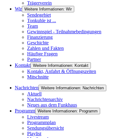
Trägerverein
Wir
Weitere Informationen: Wir
Sendegebiet
Tonkuhle ist ...
Team
Gewinnspiel - Teilnahmebedingungen
Finanzierung
Geschichte
Zahlen und Fakten
Häufige Fragen
Partner
Kontakt
Weitere Informationen: Kontakt
Kontakt, Anfahrt & Öffnungszeiten
Mitschnitte
Nachrichten
Weitere Informationen: Nachrichten
Aktuell
Nachrichtenarchiv
Neues aus dem Funkhaus
Programm
Weitere Informationen: Programm
Livestream
Programmplan
Sendungsübersicht
Playlist