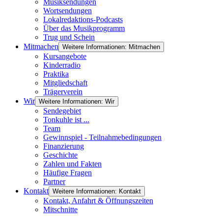
Musiksendungen
Wortsendungen
Lokalredaktions-Podcasts
Über das Musikprogramm
Trug und Schein
Mitmachen
Weitere Informationen: Mitmachen
Kursangebote
Kinderradio
Praktika
Mitgliedschaft
Trägerverein
Wir
Weitere Informationen: Wir
Sendegebiet
Tonkuhle ist ...
Team
Gewinnspiel - Teilnahmebedingungen
Finanzierung
Geschichte
Zahlen und Fakten
Häufige Fragen
Partner
Kontakt
Weitere Informationen: Kontakt
Kontakt, Anfahrt & Öffnungszeiten
Mitschnitte