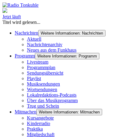
Jetzt läuft
Titel wird gelesen...
Nachrichten
Weitere Informationen: Nachrichten
Aktuell
Nachrichtenarchiv
Neues aus dem Funkhaus
Programm
Weitere Informationen: Programm
Livestream
Programmplan
Sendungsübersicht
Playlist
Musiksendungen
Wortsendungen
Lokalredaktions-Podcasts
Über das Musikprogramm
Trug und Schein
Mitmachen
Weitere Informationen: Mitmachen
Kursangebote
Kinderradio
Praktika
Mitgliedschaft