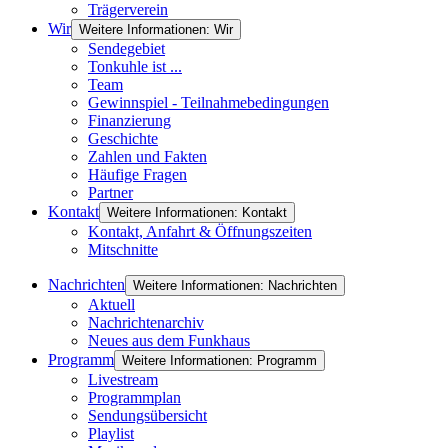
Trägerverein
Wir
Weitere Informationen: Wir
Sendegebiet
Tonkuhle ist ...
Team
Gewinnspiel - Teilnahmebedingungen
Finanzierung
Geschichte
Zahlen und Fakten
Häufige Fragen
Partner
Kontakt
Weitere Informationen: Kontakt
Kontakt, Anfahrt & Öffnungszeiten
Mitschnitte
Nachrichten
Weitere Informationen: Nachrichten
Aktuell
Nachrichtenarchiv
Neues aus dem Funkhaus
Programm
Weitere Informationen: Programm
Livestream
Programmplan
Sendungsübersicht
Playlist