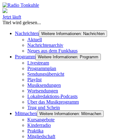
Jetzt läuft
Titel wird gelesen...
Nachrichten
Weitere Informationen: Nachrichten
Aktuell
Nachrichtenarchiv
Neues aus dem Funkhaus
Programm
Weitere Informationen: Programm
Livestream
Programmplan
Sendungsübersicht
Playlist
Musiksendungen
Wortsendungen
Lokalredaktions-Podcasts
Über das Musikprogramm
Trug und Schein
Mitmachen
Weitere Informationen: Mitmachen
Kursangebote
Kinderradio
Praktika
Mitgliedschaft