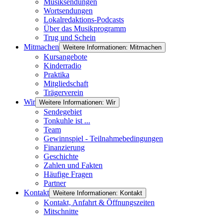
Musiksendungen
Wortsendungen
Lokalredaktions-Podcasts
Über das Musikprogramm
Trug und Schein
Mitmachen
Weitere Informationen: Mitmachen
Kursangebote
Kinderradio
Praktika
Mitgliedschaft
Trägerverein
Wir
Weitere Informationen: Wir
Sendegebiet
Tonkuhle ist ...
Team
Gewinnspiel - Teilnahmebedingungen
Finanzierung
Geschichte
Zahlen und Fakten
Häufige Fragen
Partner
Kontakt
Weitere Informationen: Kontakt
Kontakt, Anfahrt & Öffnungszeiten
Mitschnitte