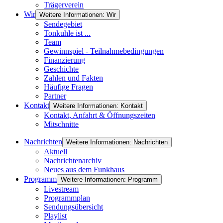
Trägerverein
Wir
Weitere Informationen: Wir
Sendegebiet
Tonkuhle ist ...
Team
Gewinnspiel - Teilnahmebedingungen
Finanzierung
Geschichte
Zahlen und Fakten
Häufige Fragen
Partner
Kontakt
Weitere Informationen: Kontakt
Kontakt, Anfahrt & Öffnungszeiten
Mitschnitte
Nachrichten
Weitere Informationen: Nachrichten
Aktuell
Nachrichtenarchiv
Neues aus dem Funkhaus
Programm
Weitere Informationen: Programm
Livestream
Programmplan
Sendungsübersicht
Playlist