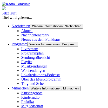
Jetzt läuft
Titel wird gelesen...
Nachrichten
Weitere Informationen: Nachrichten
Aktuell
Nachrichtenarchiv
Neues aus dem Funkhaus
Programm
Weitere Informationen: Programm
Livestream
Programmplan
Sendungsübersicht
Playlist
Musiksendungen
Wortsendungen
Lokalredaktions-Podcasts
Über das Musikprogramm
Trug und Schein
Mitmachen
Weitere Informationen: Mitmachen
Kursangebote
Kinderradio
Praktika
Mitgliedschaft