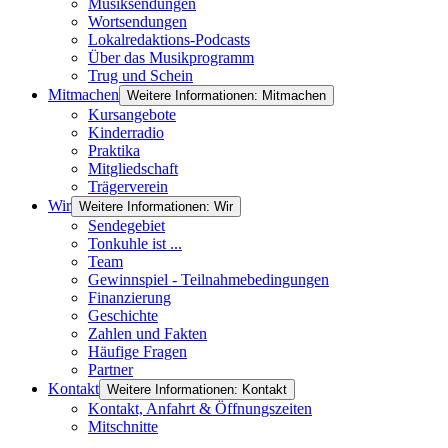
Musiksendungen
Wortsendungen
Lokalredaktions-Podcasts
Über das Musikprogramm
Trug und Schein
Mitmachen
Weitere Informationen: Mitmachen
Kursangebote
Kinderradio
Praktika
Mitgliedschaft
Trägerverein
Wir
Weitere Informationen: Wir
Sendegebiet
Tonkuhle ist ...
Team
Gewinnspiel - Teilnahmebedingungen
Finanzierung
Geschichte
Zahlen und Fakten
Häufige Fragen
Partner
Kontakt
Weitere Informationen: Kontakt
Kontakt, Anfahrt & Öffnungszeiten
Mitschnitte