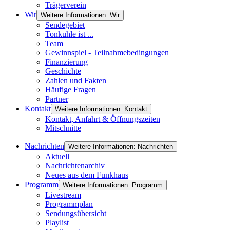
Trägerverein
Wir
Weitere Informationen: Wir
Sendegebiet
Tonkuhle ist ...
Team
Gewinnspiel - Teilnahmebedingungen
Finanzierung
Geschichte
Zahlen und Fakten
Häufige Fragen
Partner
Kontakt
Weitere Informationen: Kontakt
Kontakt, Anfahrt & Öffnungszeiten
Mitschnitte
Nachrichten
Weitere Informationen: Nachrichten
Aktuell
Nachrichtenarchiv
Neues aus dem Funkhaus
Programm
Weitere Informationen: Programm
Livestream
Programmplan
Sendungsübersicht
Playlist