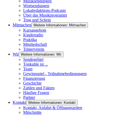
Musiksendungen
Wortsendungen
Lokalredaktions-Podcasts
Über das Musikprogramm
Trug und Schein
Mitmachen
Weitere Informationen: Mitmachen
Kursangebote
Kinderradio
Praktika
Mitgliedschaft
Trägerverein
Wir
Weitere Informationen: Wir
Sendegebiet
Tonkuhle ist ...
Team
Gewinnspiel - Teilnahmebedingungen
Finanzierung
Geschichte
Zahlen und Fakten
Häufige Fragen
Partner
Kontakt
Weitere Informationen: Kontakt
Kontakt, Anfahrt & Öffnungszeiten
Mitschnitte