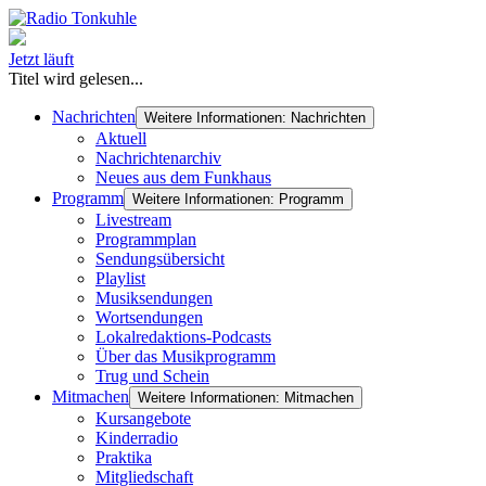
Jetzt läuft
Titel wird gelesen...
Nachrichten
Weitere Informationen: Nachrichten
Aktuell
Nachrichtenarchiv
Neues aus dem Funkhaus
Programm
Weitere Informationen: Programm
Livestream
Programmplan
Sendungsübersicht
Playlist
Musiksendungen
Wortsendungen
Lokalredaktions-Podcasts
Über das Musikprogramm
Trug und Schein
Mitmachen
Weitere Informationen: Mitmachen
Kursangebote
Kinderradio
Praktika
Mitgliedschaft