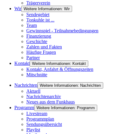
Trägerverein
Wir
Weitere Informationen: Wir
Sendegebiet
Tonkuhle ist ...
Team
Gewinnspiel - Teilnahmebedingungen
Finanzierung
Geschichte
Zahlen und Fakten
Häufige Fragen
Partner
Kontakt
Weitere Informationen: Kontakt
Kontakt, Anfahrt & Öffnungszeiten
Mitschnitte
Nachrichten
Weitere Informationen: Nachrichten
Aktuell
Nachrichtenarchiv
Neues aus dem Funkhaus
Programm
Weitere Informationen: Programm
Livestream
Programmplan
Sendungsübersicht
Playlist