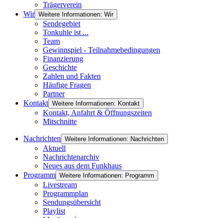
Trägerverein
Wir
Weitere Informationen: Wir
Sendegebiet
Tonkuhle ist ...
Team
Gewinnspiel - Teilnahmebedingungen
Finanzierung
Geschichte
Zahlen und Fakten
Häufige Fragen
Partner
Kontakt
Weitere Informationen: Kontakt
Kontakt, Anfahrt & Öffnungszeiten
Mitschnitte
Nachrichten
Weitere Informationen: Nachrichten
Aktuell
Nachrichtenarchiv
Neues aus dem Funkhaus
Programm
Weitere Informationen: Programm
Livestream
Programmplan
Sendungsübersicht
Playlist