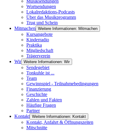
Musiksendungen
Wortsendungen
Lokalredaktions-Podcasts
Über das Musikprogramm
Trug und Schein
Mitmachen
Weitere Informationen: Mitmachen
Kursangebote
Kinderradio
Praktika
Mitgliedschaft
Trägerverein
Wir
Weitere Informationen: Wir
Sendegebiet
Tonkuhle ist ...
Team
Gewinnspiel - Teilnahmebedingungen
Finanzierung
Geschichte
Zahlen und Fakten
Häufige Fragen
Partner
Kontakt
Weitere Informationen: Kontakt
Kontakt, Anfahrt & Öffnungszeiten
Mitschnitte