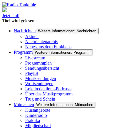
Jetzt läuft
Titel wird gelesen...
Nachrichten
Weitere Informationen: Nachrichten
Aktuell
Nachrichtenarchiv
Neues aus dem Funkhaus
Programm
Weitere Informationen: Programm
Livestream
Programmplan
Sendungsübersicht
Playlist
Musiksendungen
Wortsendungen
Lokalredaktions-Podcasts
Über das Musikprogramm
Trug und Schein
Mitmachen
Weitere Informationen: Mitmachen
Kursangebote
Kinderradio
Praktika
Mitgliedschaft