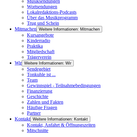
Musiksendungen
Wortsendungen
Lokalredaktions-Podcasts
Über das Musikprogramm
Trug und Schein
Mitmachen
Weitere Informationen: Mitmachen
Kursangebote
Kinderradio
Praktika
Mitgliedschaft
Trägerverein
Wir
Weitere Informationen: Wir
Sendegebiet
Tonkuhle ist ...
Team
Gewinnspiel - Teilnahmebedingungen
Finanzierung
Geschichte
Zahlen und Fakten
Häufige Fragen
Partner
Kontakt
Weitere Informationen: Kontakt
Kontakt, Anfahrt & Öffnungszeiten
Mitschnitte