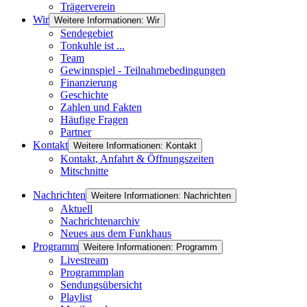
Trägerverein
Wir
Weitere Informationen: Wir
Sendegebiet
Tonkuhle ist ...
Team
Gewinnspiel - Teilnahmebedingungen
Finanzierung
Geschichte
Zahlen und Fakten
Häufige Fragen
Partner
Kontakt
Weitere Informationen: Kontakt
Kontakt, Anfahrt & Öffnungszeiten
Mitschnitte
Nachrichten
Weitere Informationen: Nachrichten
Aktuell
Nachrichtenarchiv
Neues aus dem Funkhaus
Programm
Weitere Informationen: Programm
Livestream
Programmplan
Sendungsübersicht
Playlist