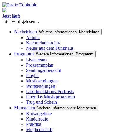
Jetzt läuft
Titel wird gelesen...
Nachrichten
Weitere Informationen: Nachrichten
Aktuell
Nachrichtenarchiv
Neues aus dem Funkhaus
Programm
Weitere Informationen: Programm
Livestream
Programmplan
Sendungsübersicht
Playlist
Musiksendungen
Wortsendungen
Lokalredaktions-Podcasts
Über das Musikprogramm
Trug und Schein
Mitmachen
Weitere Informationen: Mitmachen
Kursangebote
Kinderradio
Praktika
Mitgliedschaft