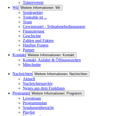
Trägerverein
Wir
Weitere Informationen: Wir
Sendegebiet
Tonkuhle ist ...
Team
Gewinnspiel - Teilnahmebedingungen
Finanzierung
Geschichte
Zahlen und Fakten
Häufige Fragen
Partner
Kontakt
Weitere Informationen: Kontakt
Kontakt, Anfahrt & Öffnungszeiten
Mitschnitte
Nachrichten
Weitere Informationen: Nachrichten
Aktuell
Nachrichtenarchiv
Neues aus dem Funkhaus
Programm
Weitere Informationen: Programm
Livestream
Programmplan
Sendungsübersicht
Playlist