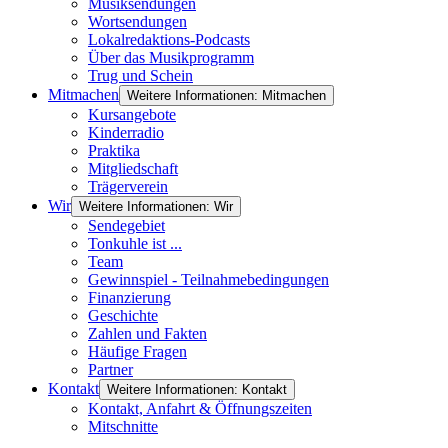
Musiksendungen
Wortsendungen
Lokalredaktions-Podcasts
Über das Musikprogramm
Trug und Schein
Mitmachen
Weitere Informationen: Mitmachen
Kursangebote
Kinderradio
Praktika
Mitgliedschaft
Trägerverein
Wir
Weitere Informationen: Wir
Sendegebiet
Tonkuhle ist ...
Team
Gewinnspiel - Teilnahmebedingungen
Finanzierung
Geschichte
Zahlen und Fakten
Häufige Fragen
Partner
Kontakt
Weitere Informationen: Kontakt
Kontakt, Anfahrt & Öffnungszeiten
Mitschnitte