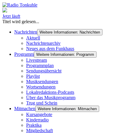
Jetzt läuft
Titel wird gelesen...
Nachrichten
Weitere Informationen: Nachrichten
Aktuell
Nachrichtenarchiv
Neues aus dem Funkhaus
Programm
Weitere Informationen: Programm
Livestream
Programmplan
Sendungsübersicht
Playlist
Musiksendungen
Wortsendungen
Lokalredaktions-Podcasts
Über das Musikprogramm
Trug und Schein
Mitmachen
Weitere Informationen: Mitmachen
Kursangebote
Kinderradio
Praktika
Mitgliedschaft