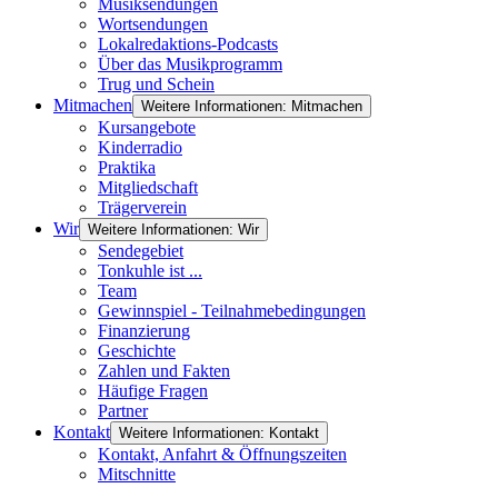
Musiksendungen
Wortsendungen
Lokalredaktions-Podcasts
Über das Musikprogramm
Trug und Schein
Mitmachen
Weitere Informationen: Mitmachen
Kursangebote
Kinderradio
Praktika
Mitgliedschaft
Trägerverein
Wir
Weitere Informationen: Wir
Sendegebiet
Tonkuhle ist ...
Team
Gewinnspiel - Teilnahmebedingungen
Finanzierung
Geschichte
Zahlen und Fakten
Häufige Fragen
Partner
Kontakt
Weitere Informationen: Kontakt
Kontakt, Anfahrt & Öffnungszeiten
Mitschnitte