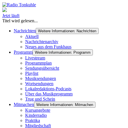
Jetzt läuft
Titel wird gelesen...
Nachrichten
Weitere Informationen: Nachrichten
Aktuell
Nachrichtenarchiv
Neues aus dem Funkhaus
Programm
Weitere Informationen: Programm
Livestream
Programmplan
Sendungsübersicht
Playlist
Musiksendungen
Wortsendungen
Lokalredaktions-Podcasts
Über das Musikprogramm
Trug und Schein
Mitmachen
Weitere Informationen: Mitmachen
Kursangebote
Kinderradio
Praktika
Mitgliedschaft