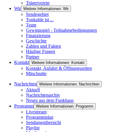
Trägerverein
Wir
Weitere Informationen: Wir
Sendegebiet
Tonkuhle ist ...
Team
Gewinnspiel - Teilnahmebedingungen
Finanzierung
Geschichte
Zahlen und Fakten
Häufige Fragen
Partner
Kontakt
Weitere Informationen: Kontakt
Kontakt, Anfahrt & Öffnungszeiten
Mitschnitte
Nachrichten
Weitere Informationen: Nachrichten
Aktuell
Nachrichtenarchiv
Neues aus dem Funkhaus
Programm
Weitere Informationen: Programm
Livestream
Programmplan
Sendungsübersicht
Playlist