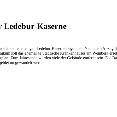
er Ledebur-Kaserne
de in der ehemaligen Ledebur-Kaserne begonnen. Nach dem Abzug der
kum soll das ehemalige Städtische Krankenhauses am Weinberg ersetze
itplan. Zum Jahresende würden viele der Gebäude entfernt sein. Die Ba
gebiet umgewandelt werden.