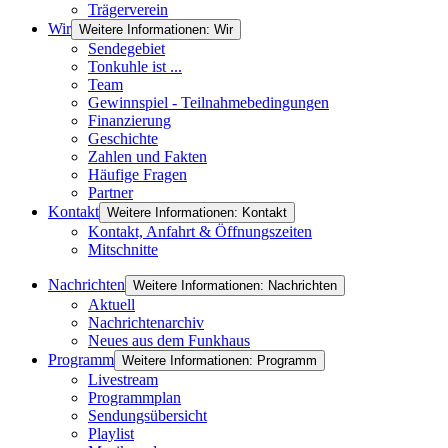
Trägerverein
Wir
Weitere Informationen: Wir
Sendegebiet
Tonkuhle ist ...
Team
Gewinnspiel - Teilnahmebedingungen
Finanzierung
Geschichte
Zahlen und Fakten
Häufige Fragen
Partner
Kontakt
Weitere Informationen: Kontakt
Kontakt, Anfahrt & Öffnungszeiten
Mitschnitte
Nachrichten
Weitere Informationen: Nachrichten
Aktuell
Nachrichtenarchiv
Neues aus dem Funkhaus
Programm
Weitere Informationen: Programm
Livestream
Programmplan
Sendungsübersicht
Playlist