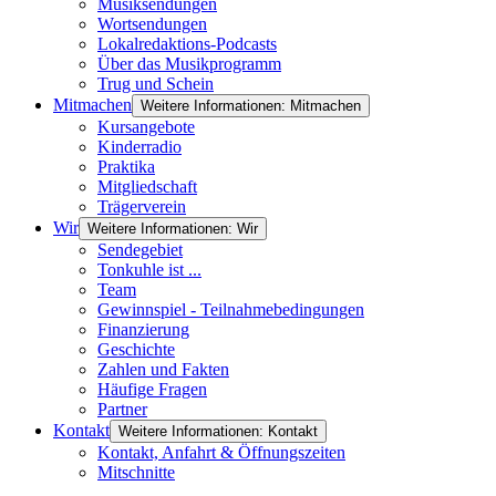
Musiksendungen
Wortsendungen
Lokalredaktions-Podcasts
Über das Musikprogramm
Trug und Schein
Mitmachen
Weitere Informationen: Mitmachen
Kursangebote
Kinderradio
Praktika
Mitgliedschaft
Trägerverein
Wir
Weitere Informationen: Wir
Sendegebiet
Tonkuhle ist ...
Team
Gewinnspiel - Teilnahmebedingungen
Finanzierung
Geschichte
Zahlen und Fakten
Häufige Fragen
Partner
Kontakt
Weitere Informationen: Kontakt
Kontakt, Anfahrt & Öffnungszeiten
Mitschnitte