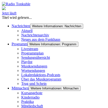
Jetzt läuft
Titel wird gelesen...
Nachrichten
Weitere Informationen: Nachrichten
Aktuell
Nachrichtenarchiv
Neues aus dem Funkhaus
Programm
Weitere Informationen: Programm
Livestream
Programmplan
Sendungsübersicht
Playlist
Musiksendungen
Wortsendungen
Lokalredaktions-Podcasts
Über das Musikprogramm
Trug und Schein
Mitmachen
Weitere Informationen: Mitmachen
Kursangebote
Kinderradio
Praktika
Mitgliedschaft