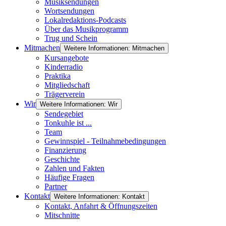
Musiksendungen
Wortsendungen
Lokalredaktions-Podcasts
Über das Musikprogramm
Trug und Schein
Mitmachen
Weitere Informationen: Mitmachen
Kursangebote
Kinderradio
Praktika
Mitgliedschaft
Trägerverein
Wir
Weitere Informationen: Wir
Sendegebiet
Tonkuhle ist ...
Team
Gewinnspiel - Teilnahmebedingungen
Finanzierung
Geschichte
Zahlen und Fakten
Häufige Fragen
Partner
Kontakt
Weitere Informationen: Kontakt
Kontakt, Anfahrt & Öffnungszeiten
Mitschnitte