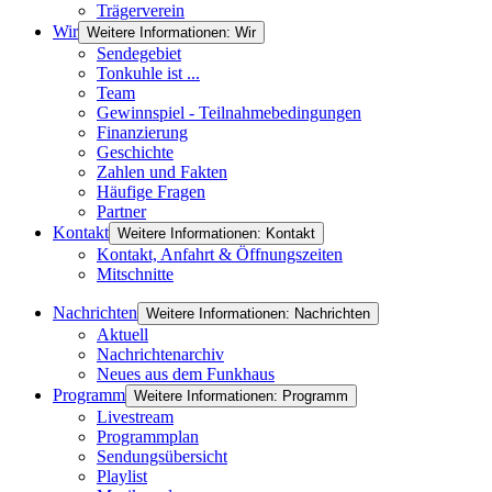
Trägerverein
Wir
Weitere Informationen: Wir
Sendegebiet
Tonkuhle ist ...
Team
Gewinnspiel - Teilnahmebedingungen
Finanzierung
Geschichte
Zahlen und Fakten
Häufige Fragen
Partner
Kontakt
Weitere Informationen: Kontakt
Kontakt, Anfahrt & Öffnungszeiten
Mitschnitte
Nachrichten
Weitere Informationen: Nachrichten
Aktuell
Nachrichtenarchiv
Neues aus dem Funkhaus
Programm
Weitere Informationen: Programm
Livestream
Programmplan
Sendungsübersicht
Playlist