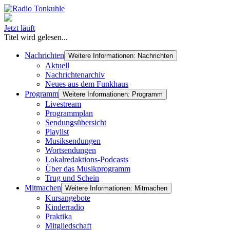
Jetzt läuft
Titel wird gelesen...
Nachrichten
Weitere Informationen: Nachrichten
Aktuell
Nachrichtenarchiv
Neues aus dem Funkhaus
Programm
Weitere Informationen: Programm
Livestream
Programmplan
Sendungsübersicht
Playlist
Musiksendungen
Wortsendungen
Lokalredaktions-Podcasts
Über das Musikprogramm
Trug und Schein
Mitmachen
Weitere Informationen: Mitmachen
Kursangebote
Kinderradio
Praktika
Mitgliedschaft