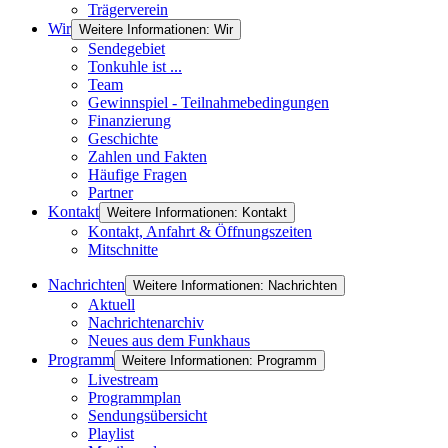
Trägerverein
Wir
Weitere Informationen: Wir
Sendegebiet
Tonkuhle ist ...
Team
Gewinnspiel - Teilnahmebedingungen
Finanzierung
Geschichte
Zahlen und Fakten
Häufige Fragen
Partner
Kontakt
Weitere Informationen: Kontakt
Kontakt, Anfahrt & Öffnungszeiten
Mitschnitte
Nachrichten
Weitere Informationen: Nachrichten
Aktuell
Nachrichtenarchiv
Neues aus dem Funkhaus
Programm
Weitere Informationen: Programm
Livestream
Programmplan
Sendungsübersicht
Playlist