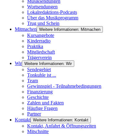
Musiksendungen
Wortsendungen
Lokalredaktions-Podcasts
Über das Musikprogramm
Trug und Schein
Mitmachen
Weitere Informationen: Mitmachen
Kursangebote
Kinderradio
Praktika
Mitgliedschaft
Trägerverein
Wir
Weitere Informationen: Wir
Sendegebiet
Tonkuhle ist ...
Team
Gewinnspiel - Teilnahmebedingungen
Finanzierung
Geschichte
Zahlen und Fakten
Häufige Fragen
Partner
Kontakt
Weitere Informationen: Kontakt
Kontakt, Anfahrt & Öffnungszeiten
Mitschnitte