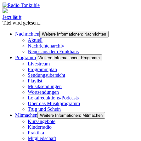
Jetzt läuft
Titel wird gelesen...
Nachrichten
Weitere Informationen: Nachrichten
Aktuell
Nachrichtenarchiv
Neues aus dem Funkhaus
Programm
Weitere Informationen: Programm
Livestream
Programmplan
Sendungsübersicht
Playlist
Musiksendungen
Wortsendungen
Lokalredaktions-Podcasts
Über das Musikprogramm
Trug und Schein
Mitmachen
Weitere Informationen: Mitmachen
Kursangebote
Kinderradio
Praktika
Mitgliedschaft