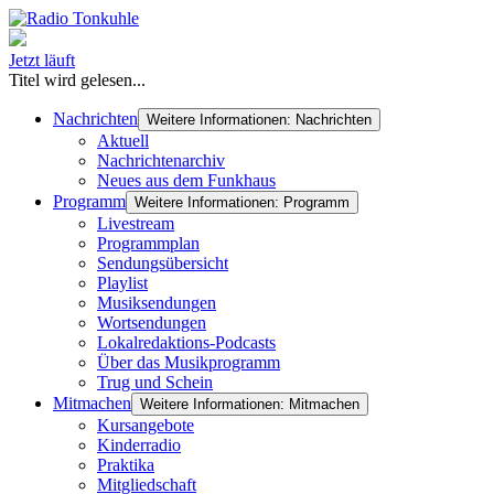
Jetzt läuft
Titel wird gelesen...
Nachrichten
Weitere Informationen: Nachrichten
Aktuell
Nachrichtenarchiv
Neues aus dem Funkhaus
Programm
Weitere Informationen: Programm
Livestream
Programmplan
Sendungsübersicht
Playlist
Musiksendungen
Wortsendungen
Lokalredaktions-Podcasts
Über das Musikprogramm
Trug und Schein
Mitmachen
Weitere Informationen: Mitmachen
Kursangebote
Kinderradio
Praktika
Mitgliedschaft