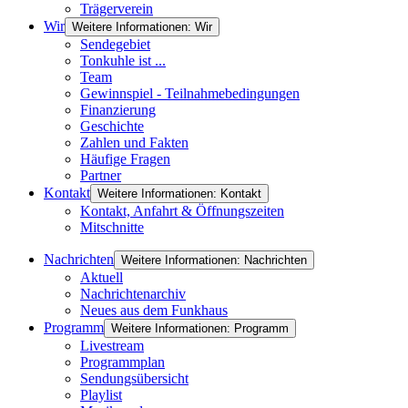
Trägerverein
Wir
Weitere Informationen: Wir
Sendegebiet
Tonkuhle ist ...
Team
Gewinnspiel - Teilnahmebedingungen
Finanzierung
Geschichte
Zahlen und Fakten
Häufige Fragen
Partner
Kontakt
Weitere Informationen: Kontakt
Kontakt, Anfahrt & Öffnungszeiten
Mitschnitte
Nachrichten
Weitere Informationen: Nachrichten
Aktuell
Nachrichtenarchiv
Neues aus dem Funkhaus
Programm
Weitere Informationen: Programm
Livestream
Programmplan
Sendungsübersicht
Playlist