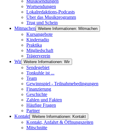
Musiksendungen
Wortsendungen
Lokalredaktions-Podcasts
Über das Musikprogramm
Trug und Schein
Mitmachen
Weitere Informationen: Mitmachen
Kursangebote
Kinderradio
Praktika
Mitgliedschaft
Trägerverein
Wir
Weitere Informationen: Wir
Sendegebiet
Tonkuhle ist ...
Team
Gewinnspiel - Teilnahmebedingungen
Finanzierung
Geschichte
Zahlen und Fakten
Häufige Fragen
Partner
Kontakt
Weitere Informationen: Kontakt
Kontakt, Anfahrt & Öffnungszeiten
Mitschnitte