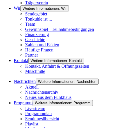
Trägerverein
Wir
Weitere Informationen: Wir
Sendegebiet
Tonkuhle ist ...
Team
Gewinnspiel - Teilnahmebedingungen
Finanzierung
Geschichte
Zahlen und Fakten
Häufige Fragen
Partner
Kontakt
Weitere Informationen: Kontakt
Kontakt, Anfahrt & Öffnungszeiten
Mitschnitte
Nachrichten
Weitere Informationen: Nachrichten
Aktuell
Nachrichtenarchiv
Neues aus dem Funkhaus
Programm
Weitere Informationen: Programm
Livestream
Programmplan
Sendungsübersicht
Playlist