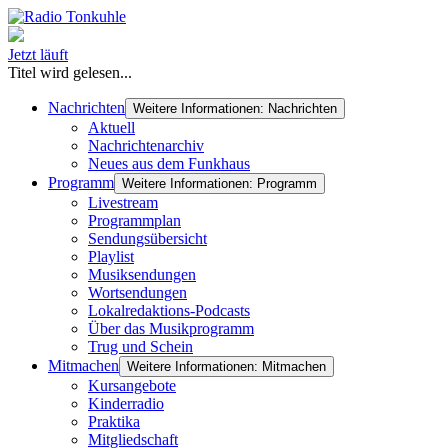
Jetzt läuft
Titel wird gelesen...
Nachrichten
Weitere Informationen: Nachrichten
Aktuell
Nachrichtenarchiv
Neues aus dem Funkhaus
Programm
Weitere Informationen: Programm
Livestream
Programmplan
Sendungsübersicht
Playlist
Musiksendungen
Wortsendungen
Lokalredaktions-Podcasts
Über das Musikprogramm
Trug und Schein
Mitmachen
Weitere Informationen: Mitmachen
Kursangebote
Kinderradio
Praktika
Mitgliedschaft