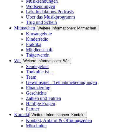
Musiksendungen
Wortsendungen
Lokalredaktions-Podcasts
Über das Musikprogramm
Trug und Schein
Mitmachen
Weitere Informationen: Mitmachen
Kursangebote
Kinderradio
Praktika
Mitgliedschaft
Trägerverein
Wir
Weitere Informationen: Wir
Sendegebiet
Tonkuhle ist ...
Team
Gewinnspiel - Teilnahmebedingungen
Finanzierung
Geschichte
Zahlen und Fakten
Häufige Fragen
Partner
Kontakt
Weitere Informationen: Kontakt
Kontakt, Anfahrt & Öffnungszeiten
Mitschnitte