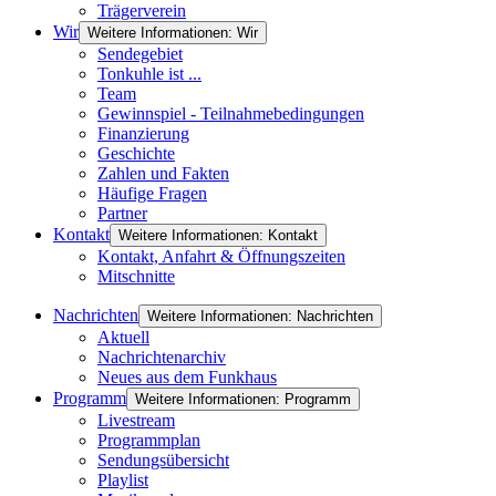
Trägerverein
Wir
Weitere Informationen: Wir
Sendegebiet
Tonkuhle ist ...
Team
Gewinnspiel - Teilnahmebedingungen
Finanzierung
Geschichte
Zahlen und Fakten
Häufige Fragen
Partner
Kontakt
Weitere Informationen: Kontakt
Kontakt, Anfahrt & Öffnungszeiten
Mitschnitte
Nachrichten
Weitere Informationen: Nachrichten
Aktuell
Nachrichtenarchiv
Neues aus dem Funkhaus
Programm
Weitere Informationen: Programm
Livestream
Programmplan
Sendungsübersicht
Playlist