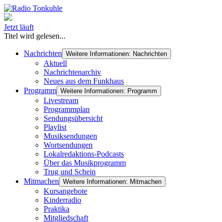
Jetzt läuft
Titel wird gelesen...
Nachrichten
Weitere Informationen: Nachrichten
Aktuell
Nachrichtenarchiv
Neues aus dem Funkhaus
Programm
Weitere Informationen: Programm
Livestream
Programmplan
Sendungsübersicht
Playlist
Musiksendungen
Wortsendungen
Lokalredaktions-Podcasts
Über das Musikprogramm
Trug und Schein
Mitmachen
Weitere Informationen: Mitmachen
Kursangebote
Kinderradio
Praktika
Mitgliedschaft