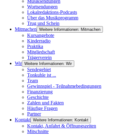
Musiksendungen
Wortsendungen
Lokalredaktions-Podcasts
Über das Musikprogramm
Trug und Schein
Mitmachen
Weitere Informationen: Mitmachen
Kursangebote
Kinderradio
Praktika
Mitgliedschaft
Trägerverein
Wir
Weitere Informationen: Wir
Sendegebiet
Tonkuhle ist ...
Team
Gewinnspiel - Teilnahmebedingungen
Finanzierung
Geschichte
Zahlen und Fakten
Häufige Fragen
Partner
Kontakt
Weitere Informationen: Kontakt
Kontakt, Anfahrt & Öffnungszeiten
Mitschnitte