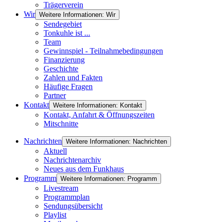
Trägerverein
Wir
Weitere Informationen: Wir
Sendegebiet
Tonkuhle ist ...
Team
Gewinnspiel - Teilnahmebedingungen
Finanzierung
Geschichte
Zahlen und Fakten
Häufige Fragen
Partner
Kontakt
Weitere Informationen: Kontakt
Kontakt, Anfahrt & Öffnungszeiten
Mitschnitte
Nachrichten
Weitere Informationen: Nachrichten
Aktuell
Nachrichtenarchiv
Neues aus dem Funkhaus
Programm
Weitere Informationen: Programm
Livestream
Programmplan
Sendungsübersicht
Playlist