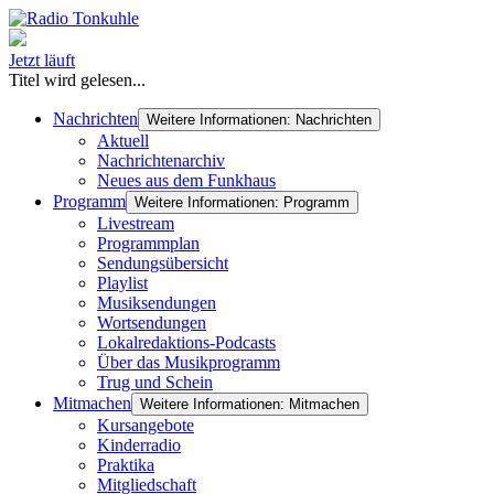
Jetzt läuft
Titel wird gelesen...
Nachrichten
Weitere Informationen: Nachrichten
Aktuell
Nachrichtenarchiv
Neues aus dem Funkhaus
Programm
Weitere Informationen: Programm
Livestream
Programmplan
Sendungsübersicht
Playlist
Musiksendungen
Wortsendungen
Lokalredaktions-Podcasts
Über das Musikprogramm
Trug und Schein
Mitmachen
Weitere Informationen: Mitmachen
Kursangebote
Kinderradio
Praktika
Mitgliedschaft