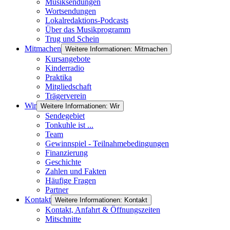
Musiksendungen
Wortsendungen
Lokalredaktions-Podcasts
Über das Musikprogramm
Trug und Schein
Mitmachen
Weitere Informationen: Mitmachen
Kursangebote
Kinderradio
Praktika
Mitgliedschaft
Trägerverein
Wir
Weitere Informationen: Wir
Sendegebiet
Tonkuhle ist ...
Team
Gewinnspiel - Teilnahmebedingungen
Finanzierung
Geschichte
Zahlen und Fakten
Häufige Fragen
Partner
Kontakt
Weitere Informationen: Kontakt
Kontakt, Anfahrt & Öffnungszeiten
Mitschnitte