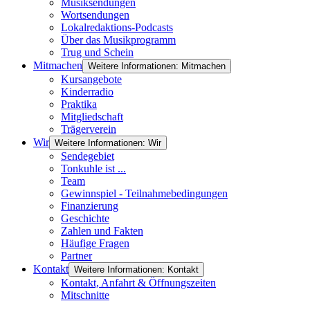
Musiksendungen
Wortsendungen
Lokalredaktions-Podcasts
Über das Musikprogramm
Trug und Schein
Mitmachen
Weitere Informationen: Mitmachen
Kursangebote
Kinderradio
Praktika
Mitgliedschaft
Trägerverein
Wir
Weitere Informationen: Wir
Sendegebiet
Tonkuhle ist ...
Team
Gewinnspiel - Teilnahmebedingungen
Finanzierung
Geschichte
Zahlen und Fakten
Häufige Fragen
Partner
Kontakt
Weitere Informationen: Kontakt
Kontakt, Anfahrt & Öffnungszeiten
Mitschnitte