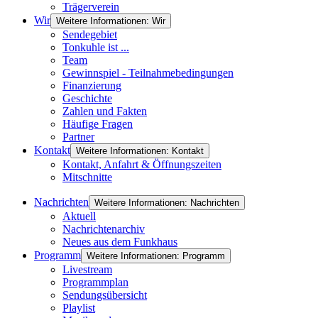
Trägerverein
Wir
Weitere Informationen: Wir
Sendegebiet
Tonkuhle ist ...
Team
Gewinnspiel - Teilnahmebedingungen
Finanzierung
Geschichte
Zahlen und Fakten
Häufige Fragen
Partner
Kontakt
Weitere Informationen: Kontakt
Kontakt, Anfahrt & Öffnungszeiten
Mitschnitte
Nachrichten
Weitere Informationen: Nachrichten
Aktuell
Nachrichtenarchiv
Neues aus dem Funkhaus
Programm
Weitere Informationen: Programm
Livestream
Programmplan
Sendungsübersicht
Playlist