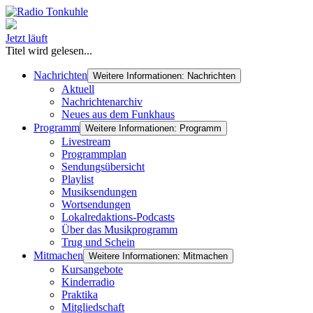
Jetzt läuft
Titel wird gelesen...
Nachrichten
Weitere Informationen: Nachrichten
Aktuell
Nachrichtenarchiv
Neues aus dem Funkhaus
Programm
Weitere Informationen: Programm
Livestream
Programmplan
Sendungsübersicht
Playlist
Musiksendungen
Wortsendungen
Lokalredaktions-Podcasts
Über das Musikprogramm
Trug und Schein
Mitmachen
Weitere Informationen: Mitmachen
Kursangebote
Kinderradio
Praktika
Mitgliedschaft