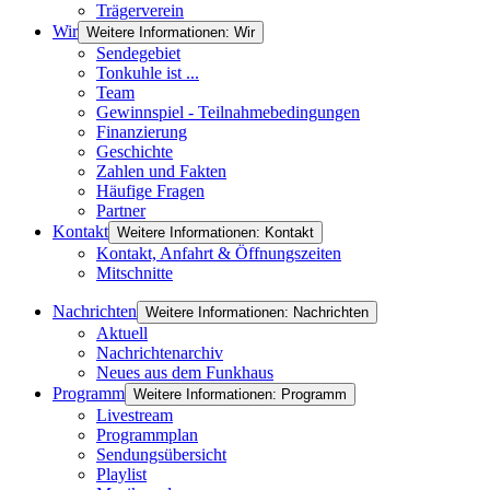
Trägerverein
Wir
Weitere Informationen: Wir
Sendegebiet
Tonkuhle ist ...
Team
Gewinnspiel - Teilnahmebedingungen
Finanzierung
Geschichte
Zahlen und Fakten
Häufige Fragen
Partner
Kontakt
Weitere Informationen: Kontakt
Kontakt, Anfahrt & Öffnungszeiten
Mitschnitte
Nachrichten
Weitere Informationen: Nachrichten
Aktuell
Nachrichtenarchiv
Neues aus dem Funkhaus
Programm
Weitere Informationen: Programm
Livestream
Programmplan
Sendungsübersicht
Playlist