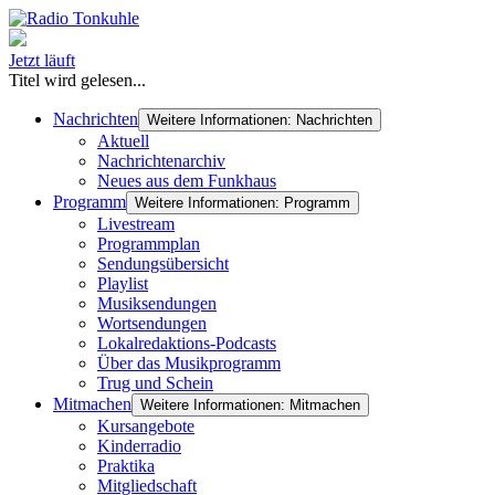
Jetzt läuft
Titel wird gelesen...
Nachrichten
Weitere Informationen: Nachrichten
Aktuell
Nachrichtenarchiv
Neues aus dem Funkhaus
Programm
Weitere Informationen: Programm
Livestream
Programmplan
Sendungsübersicht
Playlist
Musiksendungen
Wortsendungen
Lokalredaktions-Podcasts
Über das Musikprogramm
Trug und Schein
Mitmachen
Weitere Informationen: Mitmachen
Kursangebote
Kinderradio
Praktika
Mitgliedschaft