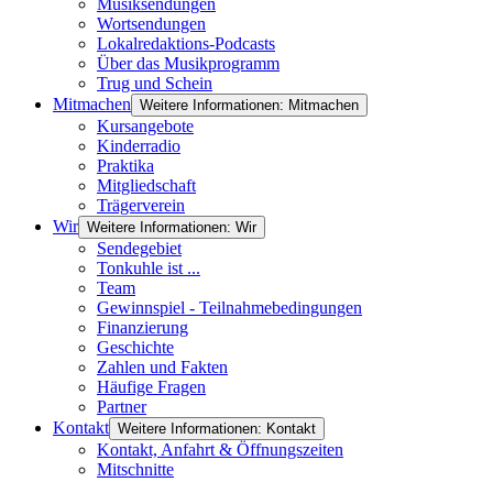
Musiksendungen
Wortsendungen
Lokalredaktions-Podcasts
Über das Musikprogramm
Trug und Schein
Mitmachen
Weitere Informationen: Mitmachen
Kursangebote
Kinderradio
Praktika
Mitgliedschaft
Trägerverein
Wir
Weitere Informationen: Wir
Sendegebiet
Tonkuhle ist ...
Team
Gewinnspiel - Teilnahmebedingungen
Finanzierung
Geschichte
Zahlen und Fakten
Häufige Fragen
Partner
Kontakt
Weitere Informationen: Kontakt
Kontakt, Anfahrt & Öffnungszeiten
Mitschnitte