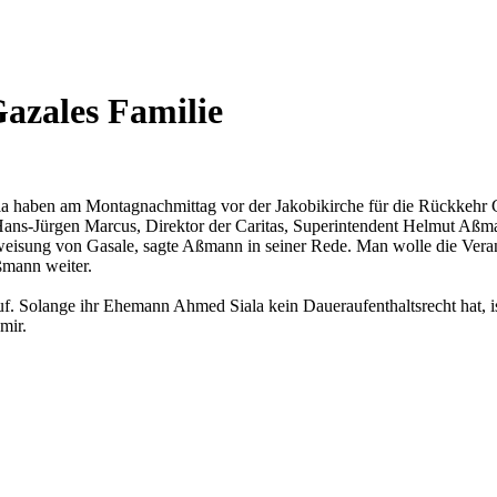
Gazales Familie
ala haben am Montagnachmittag vor der Jakobikirche für die Rückkehr 
ans-Jürgen Marcus, Direktor der Caritas, Superintendent Helmut Aß
Ausweisung von Gasale, sagte Aßmann in seiner Rede. Man wolle die Ver
Aßmann weiter.
auf. Solange ihr Ehemann Ahmed Siala kein Daueraufenthaltsrecht hat, 
mir.