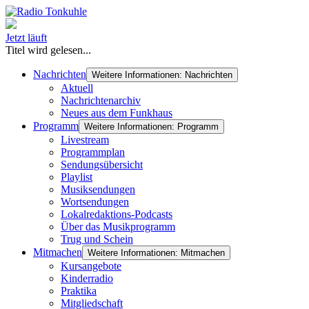
Jetzt läuft
Titel wird gelesen...
Nachrichten
Weitere Informationen: Nachrichten
Aktuell
Nachrichtenarchiv
Neues aus dem Funkhaus
Programm
Weitere Informationen: Programm
Livestream
Programmplan
Sendungsübersicht
Playlist
Musiksendungen
Wortsendungen
Lokalredaktions-Podcasts
Über das Musikprogramm
Trug und Schein
Mitmachen
Weitere Informationen: Mitmachen
Kursangebote
Kinderradio
Praktika
Mitgliedschaft