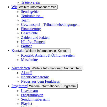
Trägerverein
Wir
Weitere Informationen: Wir
Sendegebiet
Tonkuhle ist ...
Team
Gewinnspiel - Teilnahmebedingungen
Finanzierung
Geschichte
Zahlen und Fakten
Häufige Fragen
Partner
Kontakt
Weitere Informationen: Kontakt
Kontakt, Anfahrt & Öffnungszeiten
Mitschnitte
Nachrichten
Weitere Informationen: Nachrichten
Aktuell
Nachrichtenarchiv
Neues aus dem Funkhaus
Programm
Weitere Informationen: Programm
Livestream
Programmplan
Sendungsübersicht
Playlist