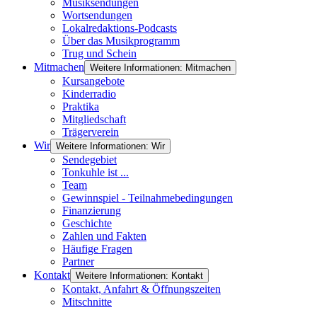
Musiksendungen
Wortsendungen
Lokalredaktions-Podcasts
Über das Musikprogramm
Trug und Schein
Mitmachen
Weitere Informationen: Mitmachen
Kursangebote
Kinderradio
Praktika
Mitgliedschaft
Trägerverein
Wir
Weitere Informationen: Wir
Sendegebiet
Tonkuhle ist ...
Team
Gewinnspiel - Teilnahmebedingungen
Finanzierung
Geschichte
Zahlen und Fakten
Häufige Fragen
Partner
Kontakt
Weitere Informationen: Kontakt
Kontakt, Anfahrt & Öffnungszeiten
Mitschnitte