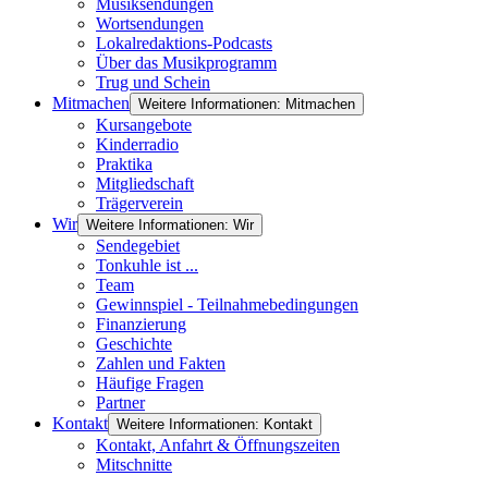
Musiksendungen
Wortsendungen
Lokalredaktions-Podcasts
Über das Musikprogramm
Trug und Schein
Mitmachen
Weitere Informationen: Mitmachen
Kursangebote
Kinderradio
Praktika
Mitgliedschaft
Trägerverein
Wir
Weitere Informationen: Wir
Sendegebiet
Tonkuhle ist ...
Team
Gewinnspiel - Teilnahmebedingungen
Finanzierung
Geschichte
Zahlen und Fakten
Häufige Fragen
Partner
Kontakt
Weitere Informationen: Kontakt
Kontakt, Anfahrt & Öffnungszeiten
Mitschnitte