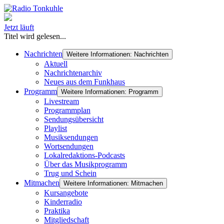
Jetzt läuft
Titel wird gelesen...
Nachrichten
Weitere Informationen: Nachrichten
Aktuell
Nachrichtenarchiv
Neues aus dem Funkhaus
Programm
Weitere Informationen: Programm
Livestream
Programmplan
Sendungsübersicht
Playlist
Musiksendungen
Wortsendungen
Lokalredaktions-Podcasts
Über das Musikprogramm
Trug und Schein
Mitmachen
Weitere Informationen: Mitmachen
Kursangebote
Kinderradio
Praktika
Mitgliedschaft