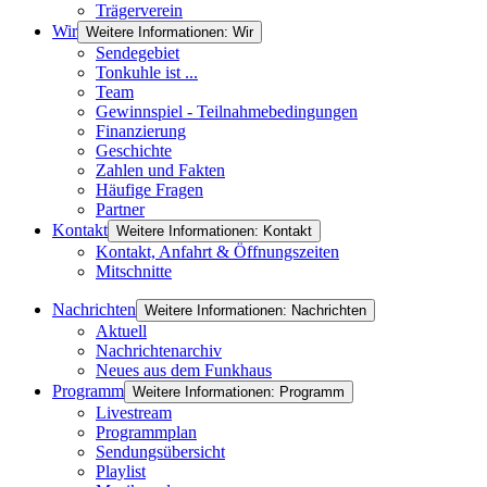
Trägerverein
Wir
Weitere Informationen: Wir
Sendegebiet
Tonkuhle ist ...
Team
Gewinnspiel - Teilnahmebedingungen
Finanzierung
Geschichte
Zahlen und Fakten
Häufige Fragen
Partner
Kontakt
Weitere Informationen: Kontakt
Kontakt, Anfahrt & Öffnungszeiten
Mitschnitte
Nachrichten
Weitere Informationen: Nachrichten
Aktuell
Nachrichtenarchiv
Neues aus dem Funkhaus
Programm
Weitere Informationen: Programm
Livestream
Programmplan
Sendungsübersicht
Playlist