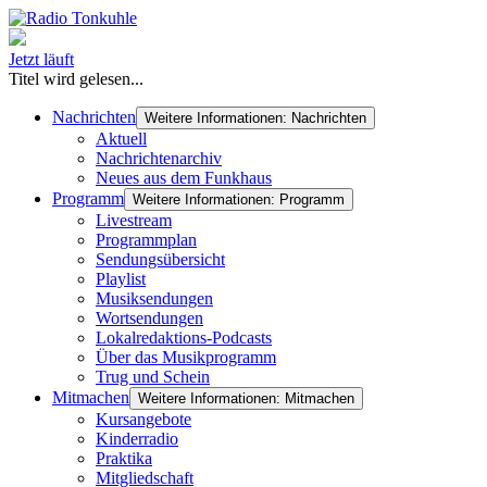
Jetzt läuft
Titel wird gelesen...
Nachrichten
Weitere Informationen: Nachrichten
Aktuell
Nachrichtenarchiv
Neues aus dem Funkhaus
Programm
Weitere Informationen: Programm
Livestream
Programmplan
Sendungsübersicht
Playlist
Musiksendungen
Wortsendungen
Lokalredaktions-Podcasts
Über das Musikprogramm
Trug und Schein
Mitmachen
Weitere Informationen: Mitmachen
Kursangebote
Kinderradio
Praktika
Mitgliedschaft