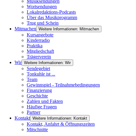
Musiksendungen
Wortsendungen
Lokalredaktions-Podcasts
Über das Musikprogramm
Trug und Schein
Mitmachen
Weitere Informationen: Mitmachen
Kursangebote
Kinderradio
Praktika
Mitgliedschaft
Trägerverein
Wir
Weitere Informationen: Wir
Sendegebiet
Tonkuhle ist ...
Team
Gewinnspiel - Teilnahmebedingungen
Finanzierung
Geschichte
Zahlen und Fakten
Häufige Fragen
Partner
Kontakt
Weitere Informationen: Kontakt
Kontakt, Anfahrt & Öffnungszeiten
Mitschnitte