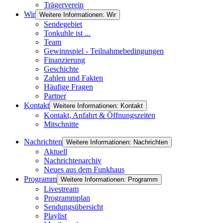
Trägerverein
Wir
Weitere Informationen: Wir
Sendegebiet
Tonkuhle ist ...
Team
Gewinnspiel - Teilnahmebedingungen
Finanzierung
Geschichte
Zahlen und Fakten
Häufige Fragen
Partner
Kontakt
Weitere Informationen: Kontakt
Kontakt, Anfahrt & Öffnungszeiten
Mitschnitte
Nachrichten
Weitere Informationen: Nachrichten
Aktuell
Nachrichtenarchiv
Neues aus dem Funkhaus
Programm
Weitere Informationen: Programm
Livestream
Programmplan
Sendungsübersicht
Playlist