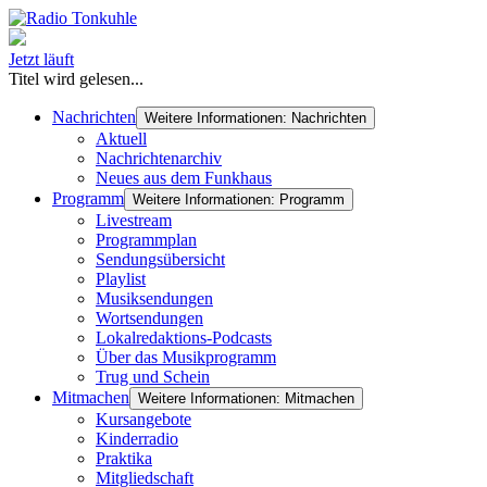
Jetzt läuft
Titel wird gelesen...
Nachrichten
Weitere Informationen: Nachrichten
Aktuell
Nachrichtenarchiv
Neues aus dem Funkhaus
Programm
Weitere Informationen: Programm
Livestream
Programmplan
Sendungsübersicht
Playlist
Musiksendungen
Wortsendungen
Lokalredaktions-Podcasts
Über das Musikprogramm
Trug und Schein
Mitmachen
Weitere Informationen: Mitmachen
Kursangebote
Kinderradio
Praktika
Mitgliedschaft