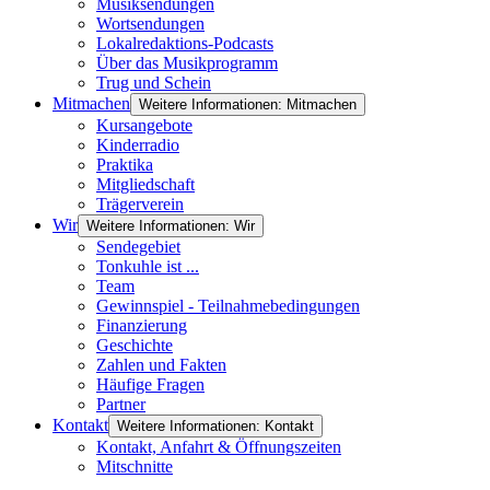
Musiksendungen
Wortsendungen
Lokalredaktions-Podcasts
Über das Musikprogramm
Trug und Schein
Mitmachen
Weitere Informationen: Mitmachen
Kursangebote
Kinderradio
Praktika
Mitgliedschaft
Trägerverein
Wir
Weitere Informationen: Wir
Sendegebiet
Tonkuhle ist ...
Team
Gewinnspiel - Teilnahmebedingungen
Finanzierung
Geschichte
Zahlen und Fakten
Häufige Fragen
Partner
Kontakt
Weitere Informationen: Kontakt
Kontakt, Anfahrt & Öffnungszeiten
Mitschnitte